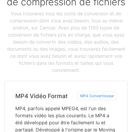
de compression de fichiers
Vous trouverez tous les outils de conversion et de
compression dont vous avez besoin, tous au même
endroit, sur Zamzar. Avec plus de 1100 types de
conversion de fichiers pris en charge, que vous ayez
besoin de convertir des vidéos, des audios, des
documents ou des images, vous trouverez facilement
ce dont vous avez besoin et aurez rapidement vos
fichiers dans les formats et tailles qui vous
conviennent.
MP4 Vidéo Format
MP4 Convertisseur
MP4, parfois appelé MPEG4, est l'un des
formats vidéo les plus courants. Le MP4 a
été développé pour être facilement lu et
partagé. Développé à l'origine par le Moving