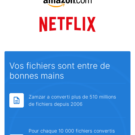
Vos fichiers sont entre de
bonnes mains
Zamzar a converti plus de 510 millions
de fichiers depuis 2006
Pour chaque 10 000 fichiers convertis