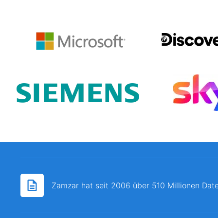
Zamzar hat seit 2006 über 510 Millionen Date