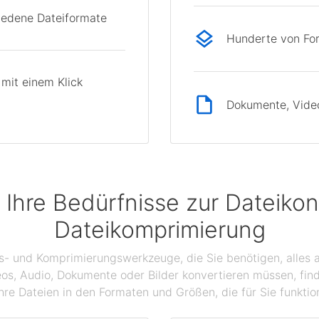
hiedene Dateiformate
Hunderte von Fo
mit einem Klick
Dokumente, Videos
 Ihre Bedürfnisse zur Dateikon
Dateikomprimierung
gs- und Komprimierungswerkzeuge, die Sie benötigen, alles a
eos, Audio, Dokumente oder Bilder konvertieren müssen, find
hre Dateien in den Formaten und Größen, die für Sie funktio