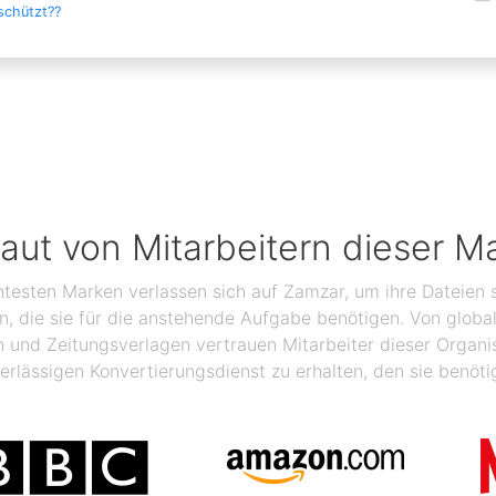
schützt??
raut von Mitarbeitern dieser M
ntesten Marken verlassen sich auf Zamzar, um ihre Dateien s
ben, die sie für die anstehende Aufgabe benötigen. Von glo
n und Zeitungsverlagen vertrauen Mitarbeiter dieser Organ
erlässigen Konvertierungsdienst zu erhalten, den sie benöti