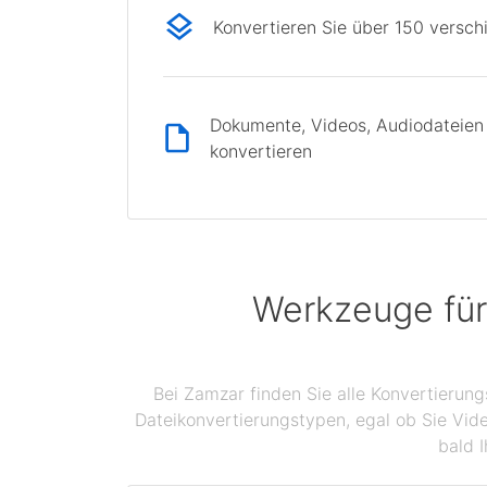
Konvertieren Sie über 150 versc
Dokumente, Videos, Audiodateien 
konvertieren
Werkzeuge für
Bei Zamzar finden Sie alle Konvertierun
Dateikonvertierungstypen, egal ob Sie Vid
bald I