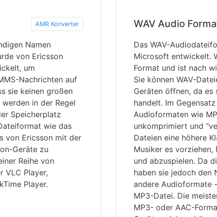
WAV Audio Forma
AMR Konverter
ändigen Namen
Das WAV-Audiodateifo
urde von Ericsson
Microsoft entwickelt.
ickelt, um
Format und ist nach wi
 MMS-Nachrichten auf
Sie können WAV-Dateie
ss sie keinen großen
Geräten öffnen, da es 
 werden in der Regel
handelt. Im Gegensatz
er Speicherplatz
Audioformaten wie MP
Dateiformat wie das
unkomprimiert und "ver
s von Ericsson mit der
Dateien eine höhere Kl
son-Geräte zu
Musiker es vorziehen
iner Reihe von
und abzuspielen. Da di
r VLC Player,
haben sie jedoch den Na
kTime Player.
andere Audioformate -
MP3-Datei. Die meiste
MP3- oder AAC-Format,