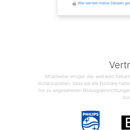
Wie werden meine Dateien ge
Vert
Mitarbeiter einiger der weltweit bekan
sicherzustellen, dass sie die Formate ha
hin zu angesehenen Bildungseinrichtunge
zuv