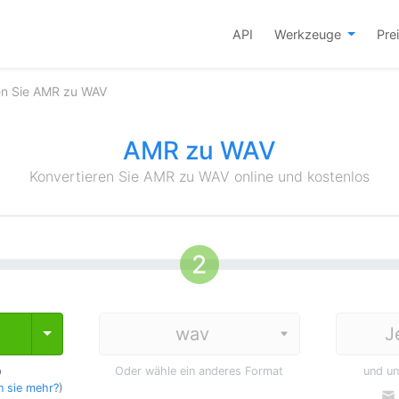
API
Werkzeuge
Pre
en Sie AMR zu WAV
AMR zu WAV
Konvertieren Sie AMR zu WAV online und kostenlos
J
Toggle Dropdown
p
Oder wähle ein anderes Format
und u
 sie mehr?
)