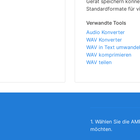
Gerät speichern könne
Standardformate für vi
Verwandte Tools
Audio Konverter
WAV Konverter
WAV in Text umwande
WAV komprimieren
WAV teilen
1. Wählen Sie die AM
möchten.