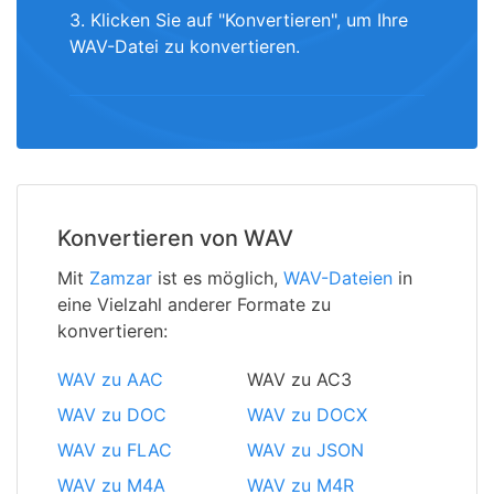
3. Klicken Sie auf "Konvertieren", um Ihre
WAV-Datei zu konvertieren.
Konvertieren von WAV
Mit
Zamzar
ist es möglich,
WAV-Dateien
in
eine Vielzahl anderer Formate zu
konvertieren:
WAV zu AAC
WAV zu AC3
WAV zu DOC
WAV zu DOCX
WAV zu FLAC
WAV zu JSON
WAV zu M4A
WAV zu M4R