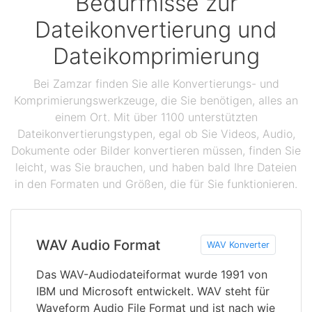
Bedürfnisse zur
Dateikonvertierung und
Dateikomprimierung
Bei Zamzar finden Sie alle Konvertierungs- und
Komprimierungswerkzeuge, die Sie benötigen, alles an
einem Ort. Mit über 1100 unterstützten
Dateikonvertierungstypen, egal ob Sie Videos, Audio,
Dokumente oder Bilder konvertieren müssen, finden Sie
leicht, was Sie brauchen, und haben bald Ihre Dateien
in den Formaten und Größen, die für Sie funktionieren.
WAV Audio Format
WAV Konverter
Das WAV-Audiodateiformat wurde 1991 von
IBM und Microsoft entwickelt. WAV steht für
Waveform Audio File Format und ist nach wie