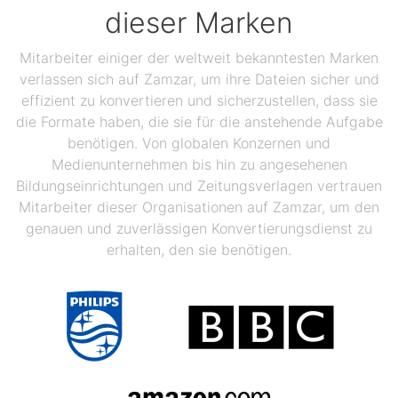
dieser Marken
Mitarbeiter einiger der weltweit bekanntesten Marken
verlassen sich auf Zamzar, um ihre Dateien sicher und
effizient zu konvertieren und sicherzustellen, dass sie
die Formate haben, die sie für die anstehende Aufgabe
benötigen. Von globalen Konzernen und
Medienunternehmen bis hin zu angesehenen
Bildungseinrichtungen und Zeitungsverlagen vertrauen
Mitarbeiter dieser Organisationen auf Zamzar, um den
genauen und zuverlässigen Konvertierungsdienst zu
erhalten, den sie benötigen.