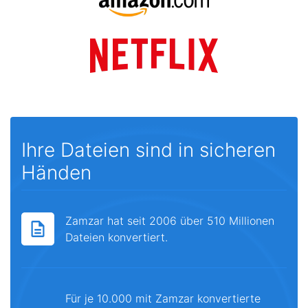
Ihre Dateien sind in sicheren
Händen
Zamzar hat seit 2006 über 510 Millionen
Dateien konvertiert.
Für je 10.000 mit Zamzar konvertierte