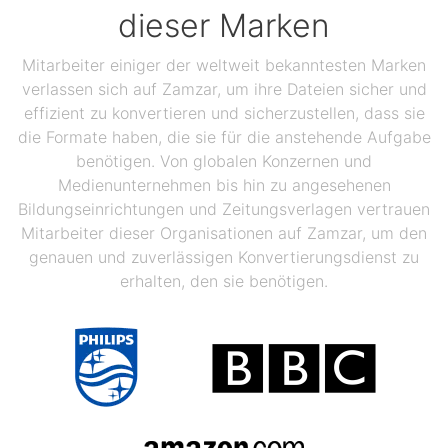
dieser Marken
Mitarbeiter einiger der weltweit bekanntesten Marken
verlassen sich auf Zamzar, um ihre Dateien sicher und
effizient zu konvertieren und sicherzustellen, dass sie
die Formate haben, die sie für die anstehende Aufgabe
benötigen. Von globalen Konzernen und
Medienunternehmen bis hin zu angesehenen
Bildungseinrichtungen und Zeitungsverlagen vertrauen
Mitarbeiter dieser Organisationen auf Zamzar, um den
genauen und zuverlässigen Konvertierungsdienst zu
erhalten, den sie benötigen.