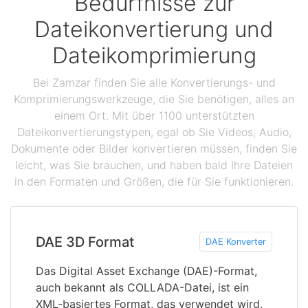
Bedürfnisse zur
Dateikonvertierung und
Dateikomprimierung
Bei Zamzar finden Sie alle Konvertierungs- und
Komprimierungswerkzeuge, die Sie benötigen, alles an
einem Ort. Mit über 1100 unterstützten
Dateikonvertierungstypen, egal ob Sie Videos, Audio,
Dokumente oder Bilder konvertieren müssen, finden Sie
leicht, was Sie brauchen, und haben bald Ihre Dateien
in den Formaten und Größen, die für Sie funktionieren.
DAE 3D Format
DAE Konverter
Das Digital Asset Exchange (DAE)-Format,
auch bekannt als COLLADA-Datei, ist ein
XML-basiertes Format, das verwendet wird,