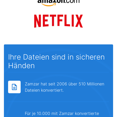
Ihre Dateien sind in sicheren
Händen
Zamzar hat seit 2006 über 510 Millionen
Dateien konvertiert.
Für je 10.000 mit Zamzar konvertierte