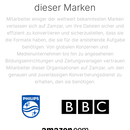
dieser Marken
Mitarbeiter einiger der weltweit bekanntesten Marken
verlassen sich auf Zamzar, um ihre Dateien sicher und
effizient zu konvertieren und sicherzustellen, dass sie
die Formate haben, die sie für die anstehende Aufgabe
benötigen. Von globalen Konzernen und
Medienunternehmen bis hin zu angesehenen
Bildungseinrichtungen und Zeitungsverlagen vertrauen
Mitarbeiter dieser Organisationen auf Zamzar, um den
genauen und zuverlässigen Konvertierungsdienst zu
erhalten, den sie benötigen.