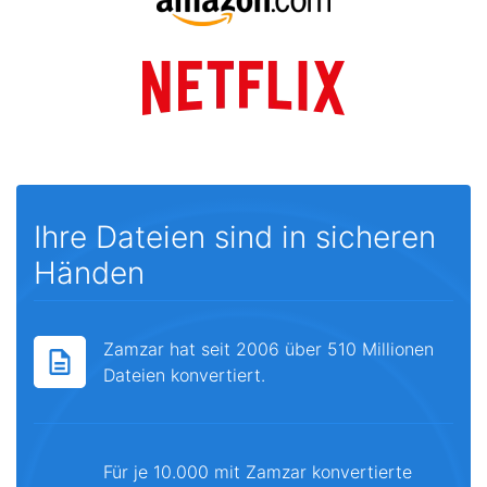
Ihre Dateien sind in sicheren
Händen
Zamzar hat seit 2006 über 510 Millionen
Dateien konvertiert.
Für je 10.000 mit Zamzar konvertierte