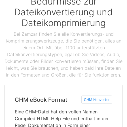
Bedürfnisse zur
Dateikonvertierung und
Dateikomprimierung
Bei Zamzar finden Sie alle Konvertierungs- und
Komprimierungswerkzeuge, die Sie benötigen, alles an
einem Ort. Mit über 1100 unterstützten
Dateikonvertierungstypen, egal ob Sie Videos, Audio,
Dokumente oder Bilder konvertieren müssen, finden Sie
leicht, was Sie brauchen, und haben bald Ihre Dateien
in den Formaten und Größen, die für Sie funktionieren.
CHM eBook Format
CHM Konverter
Eine CHM-Datei hat den vollen Namen
Compiled HTML Help File und enthält in der
Regel Dokumentation in Form einer