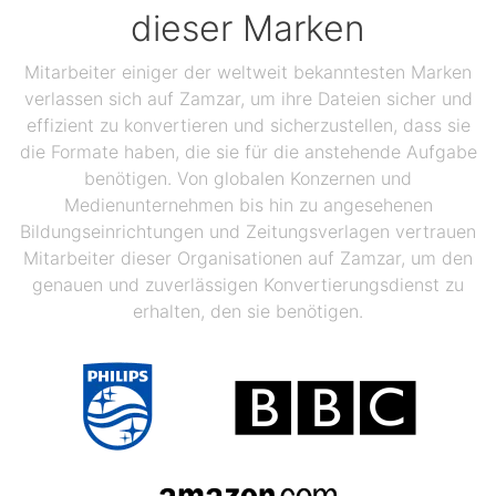
dieser Marken
Mitarbeiter einiger der weltweit bekanntesten Marken
verlassen sich auf Zamzar, um ihre Dateien sicher und
effizient zu konvertieren und sicherzustellen, dass sie
die Formate haben, die sie für die anstehende Aufgabe
benötigen. Von globalen Konzernen und
Medienunternehmen bis hin zu angesehenen
Bildungseinrichtungen und Zeitungsverlagen vertrauen
Mitarbeiter dieser Organisationen auf Zamzar, um den
genauen und zuverlässigen Konvertierungsdienst zu
erhalten, den sie benötigen.