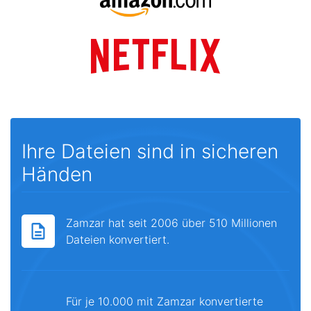
Ihre Dateien sind in sicheren
Händen
Zamzar hat seit 2006 über 510 Millionen
Dateien konvertiert.
Für je 10.000 mit Zamzar konvertierte