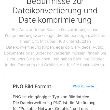
Bedürfnisse zur
Dateikonvertierung und
Dateikomprimierung
Bei Zamzar finden Sie alle Konvertierungs- und
Komprimierungswerkzeuge, die Sie benötigen, alles an
einem Ort. Mit über 1100 unterstützten
Dateikonvertierungstypen, egal ob Sie Videos, Audio,
Dokumente oder Bilder konvertieren müssen, finden Sie
leicht, was Sie brauchen, und haben bald Ihre Dateien
in den Formaten und Größen, die für Sie funktionieren.
PNG Bild Format
PNG Konverter
PNG ist ein gängiger Typ von Bilddateien.
Die Dateierweiterung PNG ist die Abkürzung
für "Portable Network Graphic", und das