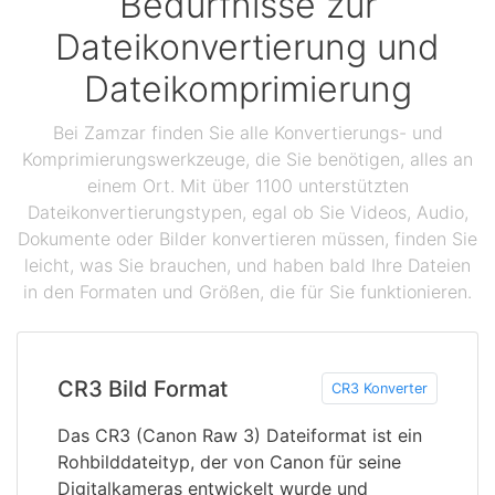
Bedürfnisse zur
Dateikonvertierung und
Dateikomprimierung
Bei Zamzar finden Sie alle Konvertierungs- und
Komprimierungswerkzeuge, die Sie benötigen, alles an
einem Ort. Mit über 1100 unterstützten
Dateikonvertierungstypen, egal ob Sie Videos, Audio,
Dokumente oder Bilder konvertieren müssen, finden Sie
leicht, was Sie brauchen, und haben bald Ihre Dateien
in den Formaten und Größen, die für Sie funktionieren.
CR3 Bild Format
CR3 Konverter
Das CR3 (Canon Raw 3) Dateiformat ist ein
Rohbilddateityp, der von Canon für seine
Digitalkameras entwickelt wurde und