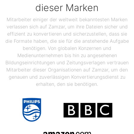
dieser Marken
Mitarbeiter einiger der weltweit bekanntesten Marken
verlassen sich auf Zamzar, um ihre Dateien sicher und
effizient zu konvertieren und sicherzustellen, dass sie
die Formate haben, die sie für die anstehende Aufgabe
benötigen. Von globalen Konzernen und
Medienunternehmen bis hin zu angesehenen
Bildungseinrichtungen und Zeitungsverlagen vertrauen
Mitarbeiter dieser Organisationen auf Zamzar, um den
genauen und zuverlässigen Konvertierungsdienst zu
erhalten, den sie benötigen.