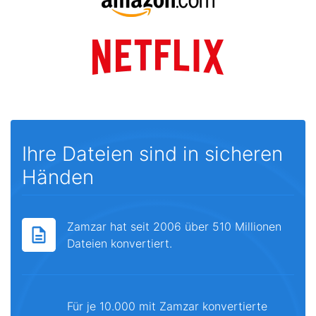
Ihre Dateien sind in sicheren
Händen
Zamzar hat seit 2006 über 510 Millionen
Dateien konvertiert.
Für je 10.000 mit Zamzar konvertierte