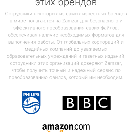
этих брендов
Сотрудники некоторых из самых известных брендов
в мире полагаются на Zamzar для безопасного и
эффективного преобразования своих файлов,
обеспечивая наличие необходимых форматов для
выполнения работы. От глобальных корпораций и
медийных компаний до уважаемых
образовательных учреждений и газетных изданий,
сотрудники этих организаций доверяют Zamzar,
чтобы получить точный и надежный сервис по
преобразованию файлов, который им необходим.