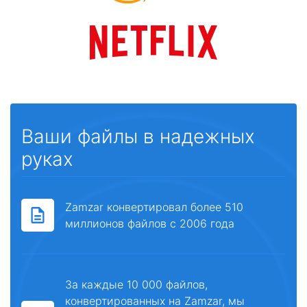
Ваши файлы в надежных
руках
Zamzar конвертировал более 510
миллионов файлов с 2006 года
За каждые 10 000 файлов,
конвертированных на Zamzar, мы