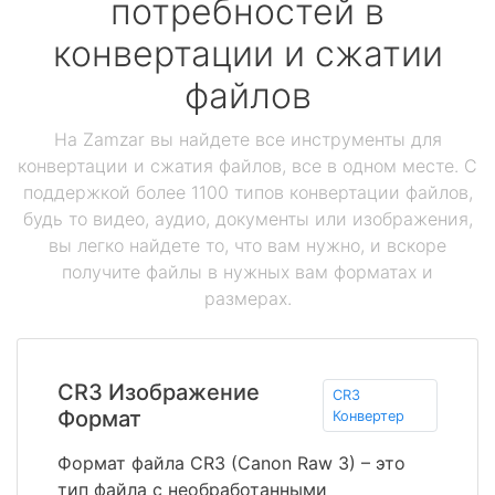
потребностей в
конвертации и сжатии
файлов
На Zamzar вы найдете все инструменты для
конвертации и сжатия файлов, все в одном месте. С
поддержкой более 1100 типов конвертации файлов,
будь то видео, аудио, документы или изображения,
вы легко найдете то, что вам нужно, и вскоре
получите файлы в нужных вам форматах и
размерах.
CR3 Изображение
CR3
Формат
Конвертер
Формат файла CR3 (Canon Raw 3) – это
тип файла с необработанными