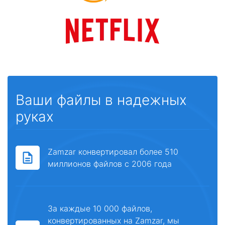
Ваши файлы в надежных
руках
Zamzar конвертировал более 510
миллионов файлов с 2006 года
За каждые 10 000 файлов,
конвертированных на Zamzar, мы