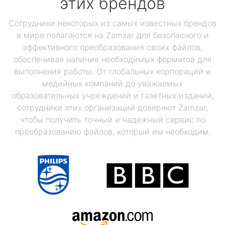
этих брендов
Сотрудники некоторых из самых известных брендов
в мире полагаются на Zamzar для безопасного и
эффективного преобразования своих файлов,
обеспечивая наличие необходимых форматов для
выполнения работы. От глобальных корпораций и
медийных компаний до уважаемых
образовательных учреждений и газетных изданий,
сотрудники этих организаций доверяют Zamzar,
чтобы получить точный и надежный сервис по
преобразованию файлов, который им необходим.