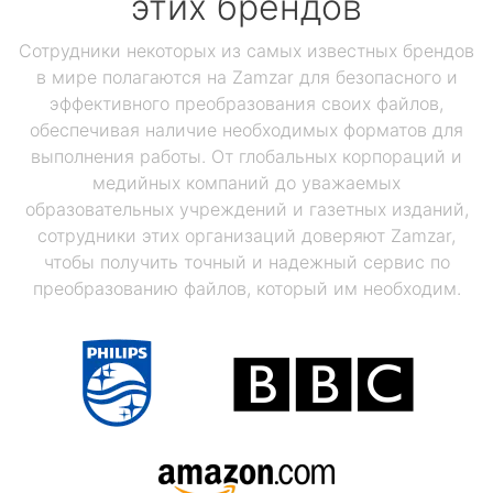
этих брендов
Сотрудники некоторых из самых известных брендов
в мире полагаются на Zamzar для безопасного и
эффективного преобразования своих файлов,
обеспечивая наличие необходимых форматов для
выполнения работы. От глобальных корпораций и
медийных компаний до уважаемых
образовательных учреждений и газетных изданий,
сотрудники этих организаций доверяют Zamzar,
чтобы получить точный и надежный сервис по
преобразованию файлов, который им необходим.