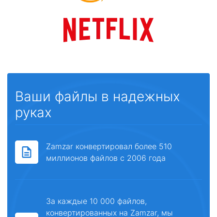
Ваши файлы в надежных
руках
Zamzar конвертировал более 510
миллионов файлов с 2006 года
За каждые 10 000 файлов,
конвертированных на Zamzar, мы