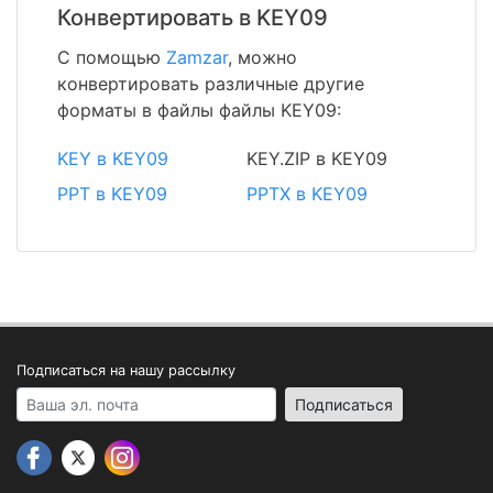
Конвертировать в KEY09
С помощью
Zamzar
, можно
конвертировать различные другие
форматы в файлы файлы KEY09:
KEY в KEY09
KEY.ZIP в KEY09
PPT в KEY09
PPTX в KEY09
Подписаться на нашу рассылку
Your email address
Подписаться