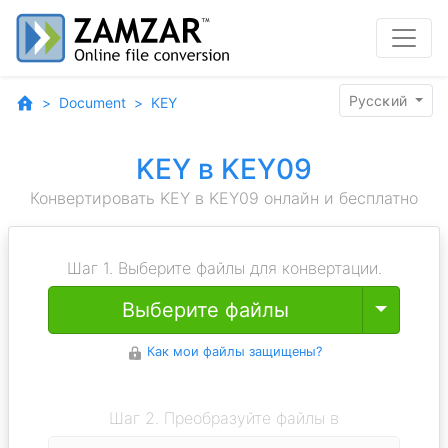
Pyccĸий
Document
KEY
KEY в KEY09
Конвертировать KEY в KEY09 онлайн и бесплатно
Шаг 1. Выберите файлы для конвертации.
Toggle
Выберите файлы
Как мои файлы защищены?
Шаг 2. Преобразуйте файлы в