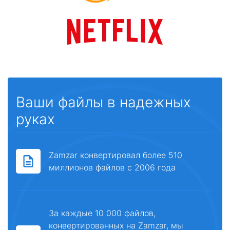
Ваши файлы в надежных
руках
Zamzar конвертировал более 510
миллионов файлов с 2006 года
За каждые 10 000 файлов,
конвертированных на Zamzar, мы