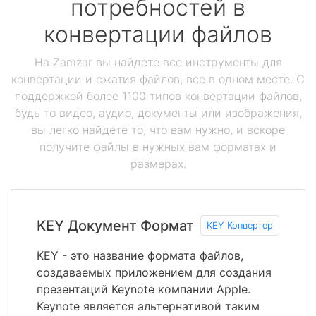
потребностей в
конвертации файлов
На Zamzar вы найдете все инструменты для
конвертации и сжатия файлов, все в одном месте. С
поддержкой более 1100 типов конвертации файлов,
будь то видео, аудио, документы или изображения,
вы легко найдете то, что вам нужно, и вскоре
получите файлы в нужных вам форматах и
размерах.
KEY Документ Формат
KEY Конвертер
KEY - это название формата файлов,
создаваемых приложением для создания
презентаций Keynote компании Apple.
Keynote является альтернативой таким