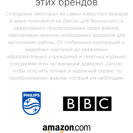
этих брендов
Сотрудники некоторых из самых известных брендов
в мире полагаются на Zamzar для безопасного и
эффективного преобразования своих файлов,
обеспечивая наличие необходимых форматов для
выполнения работы. От глобальных корпораций и
медийных компаний до уважаемых
образовательных учреждений и газетных изданий,
сотрудники этих организаций доверяют Zamzar,
чтобы получить точный и надежный сервис по
преобразованию файлов, который им необходим.