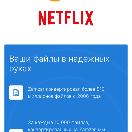
Ваши файлы в надежных
руках
Zamzar конвертировал более 510
миллионов файлов с 2006 года
За каждые 10 000 файлов,
конвертированных на Zamzar, мы