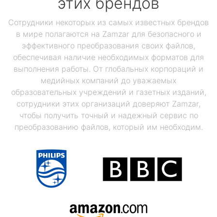
этих брендов
Сотрудники некоторых из самых известных брендов
в мире полагаются на Zamzar для безопасного и
эффективного преобразования своих файлов,
обеспечивая наличие необходимых форматов для
выполнения работы. От глобальных корпораций и
медийных компаний до уважаемых
образовательных учреждений и газетных изданий,
сотрудники этих организаций доверяют Zamzar,
чтобы получить точный и надежный сервис по
преобразованию файлов, который им необходим.