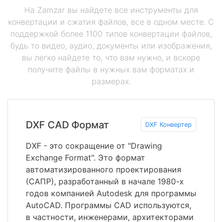
На Zamzar вы найдете все инструменты для
конвертации и сжатия файлов, все в одном месте. С
поддержкой более 1100 типов конвертации файлов,
будь то видео, аудио, документы или изображения,
вы легко найдете то, что вам нужно, и вскоре
получите файлы в нужных вам форматах и
размерах.
DXF CAD Формат
DXF Конвертер
DXF - это сокращение от "Drawing
Exchange Format". Это формат
автоматизированного проектирования
(САПР), разработанный в начале 1980-х
годов компанией Autodesk для программы
AutoCAD. Программы CAD используются,
в частности, инженерами, архитекторами