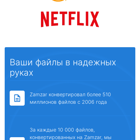
Ваши файлы в надежных
руках
Zamzar конвертировал более 510
миллионов файлов с 2006 года
За каждые 10 000 файлов,
конвертированных на Zamzar, мы