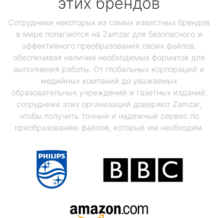
этих брендов
Сотрудники некоторых из самых известных брендов
в мире полагаются на Zamzar для безопасного и
эффективного преобразования своих файлов,
обеспечивая наличие необходимых форматов для
выполнения работы. От глобальных корпораций и
медийных компаний до уважаемых
образовательных учреждений и газетных изданий,
сотрудники этих организаций доверяют Zamzar,
чтобы получить точный и надежный сервис по
преобразованию файлов, который им необходим.