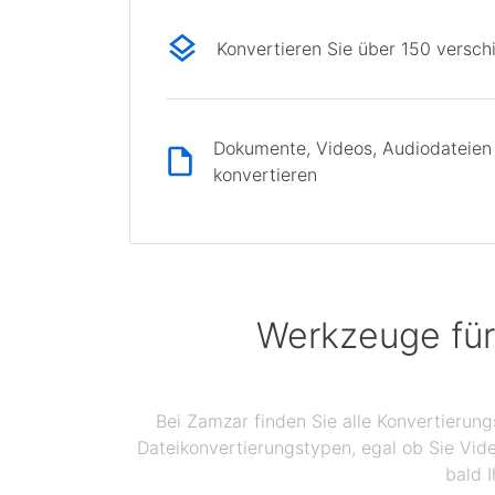
Konvertieren Sie über 150 versc
Dokumente, Videos, Audiodateien 
konvertieren
Werkzeuge für
Bei Zamzar finden Sie alle Konvertierun
Dateikonvertierungstypen, egal ob Sie Vid
bald I