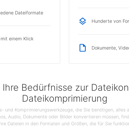
hiedene Dateiformate
Hunderte von Fo
mit einem Klick
Dokumente, Videos
 Ihre Bedürfnisse zur Dateikon
Dateikomprimierung
gs- und Komprimierungswerkzeuge, die Sie benötigen, alles a
eos, Audio, Dokumente oder Bilder konvertieren müssen, find
hre Dateien in den Formaten und Größen, die für Sie funktio