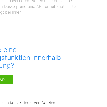
se zu konvertieren. Neben unserem Online-
em Desktop und eine API für automatisierte
gt bei Ihnen!
e eine
sfunktion innerhalb
dung?
API
I zum Konvertieren von Dateien