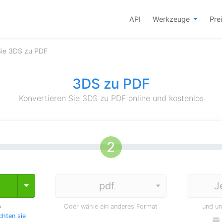
API
Werkzeuge
Pre
Sie 3DS zu PDF
3DS zu PDF
Konvertieren Sie 3DS zu PDF online und kostenlos
J
Toggle Dropdown
p
Oder wähle ein anderes Format
und u
hten sie