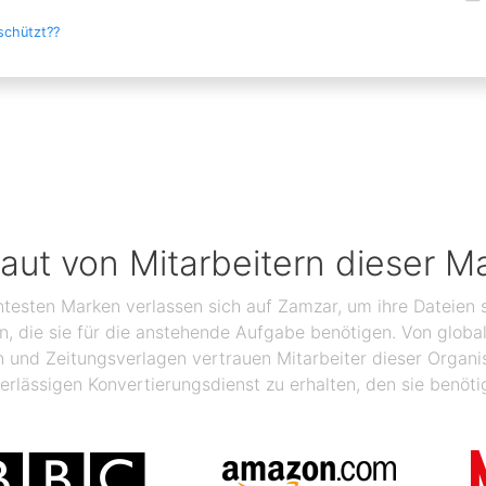
schützt??
raut von Mitarbeitern dieser M
ntesten Marken verlassen sich auf Zamzar, um ihre Dateien s
ben, die sie für die anstehende Aufgabe benötigen. Von glo
n und Zeitungsverlagen vertrauen Mitarbeiter dieser Organ
erlässigen Konvertierungsdienst zu erhalten, den sie benöti