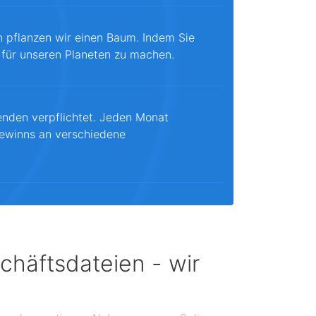
n pflanzen wir einen Baum. Indem Sie
 für unseren Planeten zu machen.
enden verpflichtet. Jeden Monat
ewinns an verschiedene
chäftsdateien - wir