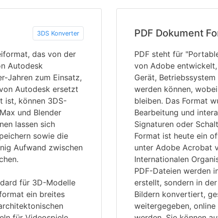
PDF Dokument Fo
3DS Konverter
eiformat, das von der
PDF steht für "Portab
on Autodesk
von Adobe entwickelt
r-Jahren zum Einsatz,
Gerät, Betriebssyste
von Autodesk ersetzt
werden können, wobei 
 ist, können 3DS-
bleiben. Das Format w
 Max und Blender
Bearbeitung und intera
nen lassen sich
Signaturen oder Schal
peichern sowie die
Format ist heute ein o
wenig Aufwand zwischen
unter Adobe Acrobat v
chen.
Internationalen Organi
PDF-Dateien werden in
ndard für 3D-Modelle
erstellt, sondern in 
ormat ein breites
Bildern konvertiert, g
rchitektonischen
weitergegeben, online 
ln für Videospiele.
werden. Sie können auf