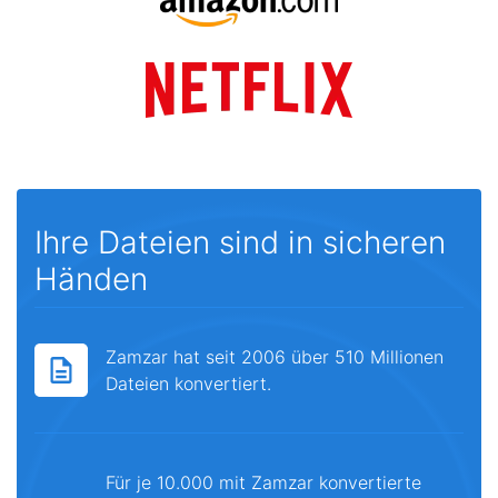
Ihre Dateien sind in sicheren
Händen
Zamzar hat seit 2006 über 510 Millionen
Dateien konvertiert.
Für je 10.000 mit Zamzar konvertierte