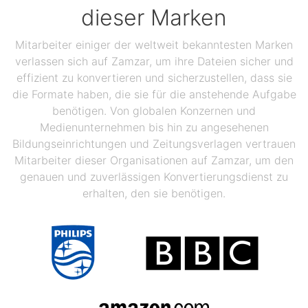
dieser Marken
Mitarbeiter einiger der weltweit bekanntesten Marken
verlassen sich auf Zamzar, um ihre Dateien sicher und
effizient zu konvertieren und sicherzustellen, dass sie
die Formate haben, die sie für die anstehende Aufgabe
benötigen. Von globalen Konzernen und
Medienunternehmen bis hin zu angesehenen
Bildungseinrichtungen und Zeitungsverlagen vertrauen
Mitarbeiter dieser Organisationen auf Zamzar, um den
genauen und zuverlässigen Konvertierungsdienst zu
erhalten, den sie benötigen.