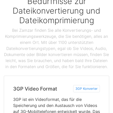
Bedürfnisse zur
Dateikonvertierung und
Dateikomprimierung
Bei Zamzar finden Sie alle Konvertierungs- und
Komprimierungswerkzeuge, die Sie benötigen, alles an
einem Ort. Mit über 1100 unterstützten
Dateikonvertierungstypen, egal ob Sie Videos, Audio,
Dokumente oder Bilder konvertieren müssen, finden Sie
leicht, was Sie brauchen, und haben bald Ihre Dateien
in den Formaten und Größen, die für Sie funktionieren.
3GP Video Format
3GP Konverter
3GP ist ein Videoformat, das für die
Speicherung und den Austausch von Videos
auf 3G-Mobiltelefonen entwickelt wurde. Das