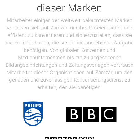
dieser Marken
Mitarbeiter einiger der weltweit bekanntesten Marken
verlassen sich auf Zamzar, um ihre Dateien sicher und
effizient zu konvertieren und sicherzustellen, dass sie
die Formate haben, die sie für die anstehende Aufgabe
benötigen. Von globalen Konzernen und
Medienunternehmen bis hin zu angesehenen
Bildungseinrichtungen und Zeitungsverlagen vertrauen
Mitarbeiter dieser Organisationen auf Zamzar, um den
genauen und zuverlässigen Konvertierungsdienst zu
erhalten, den sie benötigen.