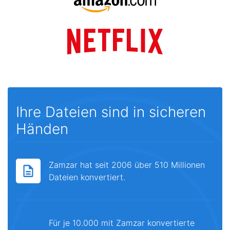
Ihre Dateien sind in sicheren
Händen
Zamzar hat seit 2006 über 510 Millionen
Dateien konvertiert.
Für je 10.000 mit Zamzar konvertierte