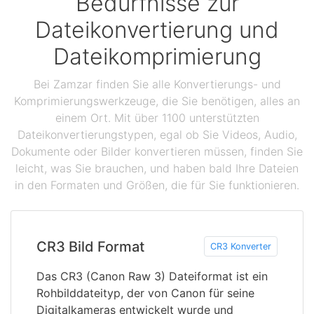
Bedürfnisse zur
Dateikonvertierung und
Dateikomprimierung
Bei Zamzar finden Sie alle Konvertierungs- und
Komprimierungswerkzeuge, die Sie benötigen, alles an
einem Ort. Mit über 1100 unterstützten
Dateikonvertierungstypen, egal ob Sie Videos, Audio,
Dokumente oder Bilder konvertieren müssen, finden Sie
leicht, was Sie brauchen, und haben bald Ihre Dateien
in den Formaten und Größen, die für Sie funktionieren.
CR3 Bild Format
CR3 Konverter
Das CR3 (Canon Raw 3) Dateiformat ist ein
Rohbilddateityp, der von Canon für seine
Digitalkameras entwickelt wurde und