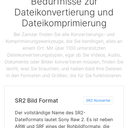
Bedürfnisse zur
Dateikonvertierung und
Dateikomprimierung
Bei Zamzar finden Sie alle Konvertierungs- und
Komprimierungswerkzeuge, die Sie benötigen, alles an
einem Ort. Mit über 1100 unterstützten
Dateikonvertierungstypen, egal ob Sie Videos, Audio,
Dokumente oder Bilder konvertieren müssen, finden Sie
leicht, was Sie brauchen, und haben bald Ihre Dateien
in den Formaten und Größen, die für Sie funktionieren.
SR2 Bild Format
SR2 Konverter
Der vollständige Name des SR2-
Dateiformats lautet Sony Raw 2. Es ist neben
ARW und SRF eines der Rohbildformate, die