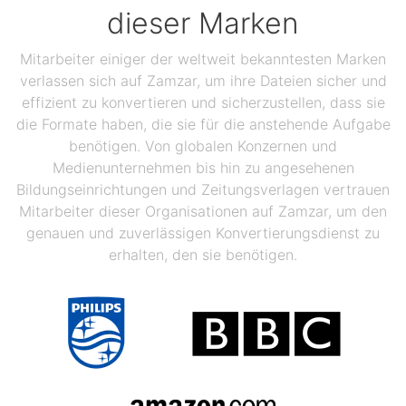
dieser Marken
Mitarbeiter einiger der weltweit bekanntesten Marken
verlassen sich auf Zamzar, um ihre Dateien sicher und
effizient zu konvertieren und sicherzustellen, dass sie
die Formate haben, die sie für die anstehende Aufgabe
benötigen. Von globalen Konzernen und
Medienunternehmen bis hin zu angesehenen
Bildungseinrichtungen und Zeitungsverlagen vertrauen
Mitarbeiter dieser Organisationen auf Zamzar, um den
genauen und zuverlässigen Konvertierungsdienst zu
erhalten, den sie benötigen.