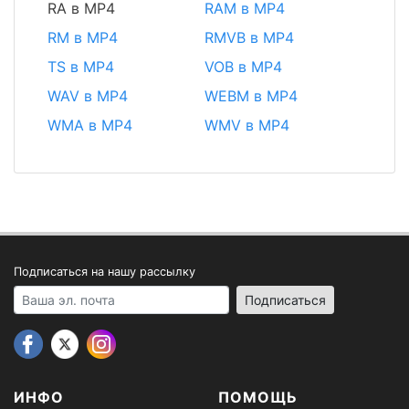
RA в MP4
RAM в MP4
RM в MP4
RMVB в MP4
TS в MP4
VOB в MP4
WAV в MP4
WEBM в MP4
WMA в MP4
WMV в MP4
Подписаться на нашу рассылку
Your email address
Подписаться
ИНФО
ПОМОЩЬ