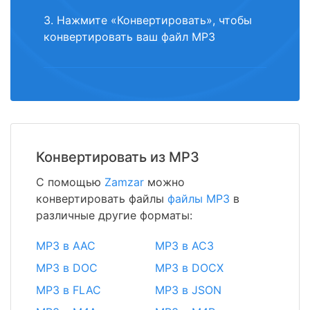
3. Нажмите «Конвертировать», чтобы
конвертировать ваш файл MP3
Конвертировать из MP3
С помощью
Zamzar
можно
конвертировать файлы
файлы MP3
в
различные другие форматы:
MP3 в AAC
MP3 в AC3
MP3 в DOC
MP3 в DOCX
MP3 в FLAC
MP3 в JSON