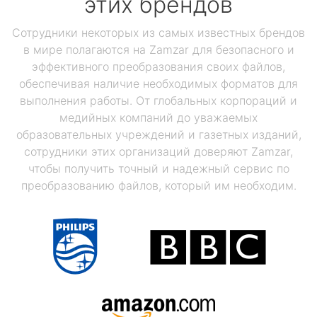
этих брендов
Сотрудники некоторых из самых известных брендов
в мире полагаются на Zamzar для безопасного и
эффективного преобразования своих файлов,
обеспечивая наличие необходимых форматов для
выполнения работы. От глобальных корпораций и
медийных компаний до уважаемых
образовательных учреждений и газетных изданий,
сотрудники этих организаций доверяют Zamzar,
чтобы получить точный и надежный сервис по
преобразованию файлов, который им необходим.