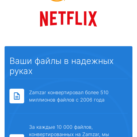
Ваши файлы в надежных
руках
Zamzar конвертировал более 510
миллионов файлов с 2006 года
За каждые 10 000 файлов,
конвертированных на Zamzar, мы