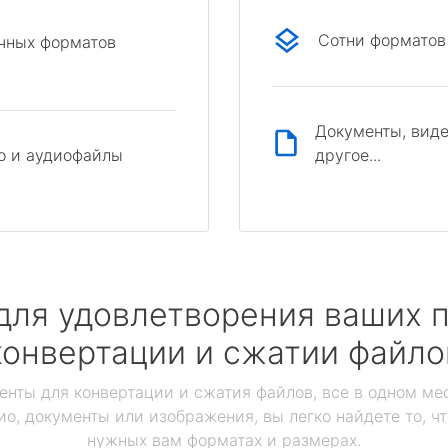
Сотни форматов
ичных форматов
Документы, виде
другое...
о и аудиофайлы
для удовлетворения ваших п
конвертации и сжатии файло
енты для конвертации и сжатия файлов, все в одном мес
ио, документы или изображения, вы легко найдете то, ч
нужных вам форматах и размерах.