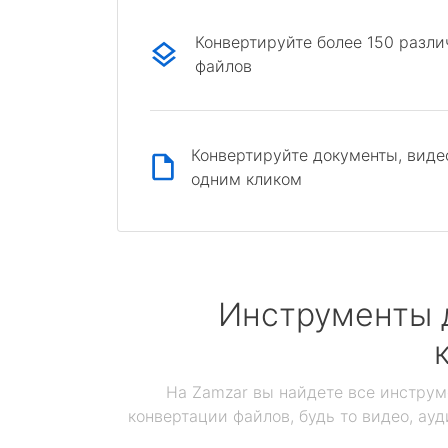
Конвертируйте более 150 разл
файлов
Конвертируйте документы, виде
одним кликом
Инструменты 
На Zamzar вы найдете все инструм
конвертации файлов, будь то видео, ауд