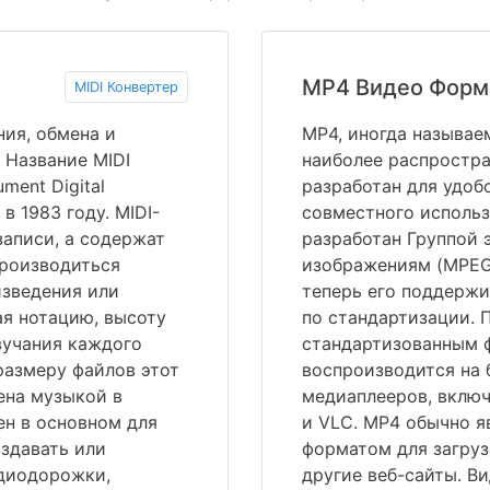
MP4 Видео Форм
MIDI Конвертер
ния, обмена и
MP4, иногда называе
 Название MIDI
наиболее распростр
ment Digital
разработан для удоб
 в 1983 году. MIDI-
совместного использ
аписи, а содержат
разработан Группой
производиться
изображениям (MPEG),
зведения или
теперь его поддерж
я нотацию, высоту
по стандартизации. 
звучания каждого
стандартизованным ф
размеру файлов этот
воспроизводится на 
ена музыкой в
медиаплееров, включа
ен в основном для
и VLC. MP4 обычно я
здавать или
форматом для загруз
диодорожки,
другие веб-сайты. В