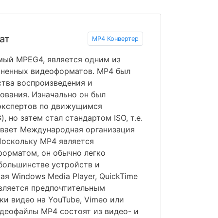
ат
MP4 Конвертер
мый MPEG4, является одним из
аненных видеоформатов. MP4 был
ства воспроизведения и
ования. Изначально он был
 экспертов по движущимся
 но затем стал стандартом ISO, т.е.
ивает Международная организация
Поскольку MP4 является
орматом, он обычно легко
большинстве устройств и
я Windows Media Player, QuickTime
вляется предпочтительным
ки видео на YouTube, Vimeo или
идеофайлы MP4 состоят из видео- и