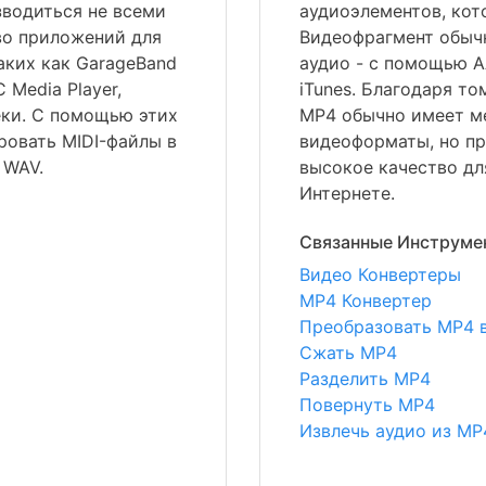
зводиться не всеми
аудиоэлементов, кот
во приложений для
Видеофрагмент обыч
аких как GarageBand
аудио - с помощью A
C Media Player,
iTunes. Благодаря то
еки. С помощью этих
MP4 обычно имеет м
овать MIDI-файлы в
видеоформаты, но пр
 WAV.
высокое качество дл
Интернете.
Связанные Инструме
Видео Конвертеры
MP4 Конвертер
Преобразовать MP4 в
Сжать MP4
Разделить MP4
Повернуть MP4
Извлечь аудио из MP