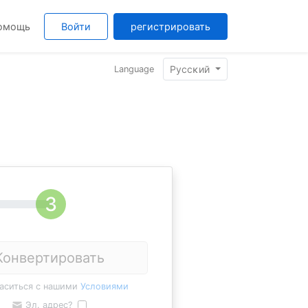
омощь
Войти
регистрировать
Pyccĸий
Language
Конвертировать
ласиться с нашими
Условиями
Эл. адрес?