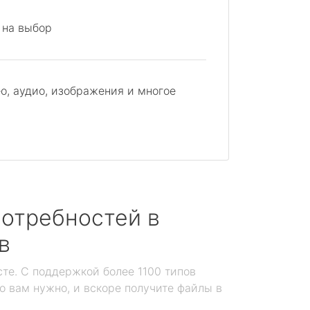
 на выбор
о, аудио, изображения и многое
отребностей в
в
те. С поддержкой более 1100 типов
то вам нужно, и вскоре получите файлы в