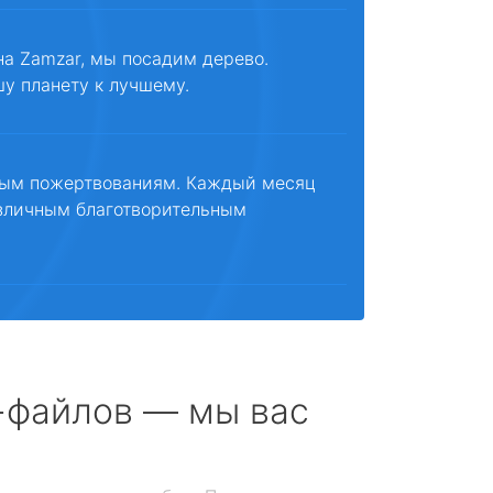
на Zamzar, мы посадим дерево.
шу планету к лучшему.
ным пожертвованиям. Каждый месяц
зличным благотворительным
с-файлов — мы вас