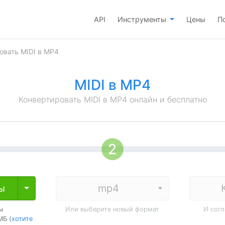
API
Инструменты
Цены
П
овать MIDI в MP4
MIDI в MP4
Конвертировать MIDI в MP4 онлайн и бесплатно
ы
Toggle Dropdown
ы
Или выберите новый формат
И сог
МБ (
хотите