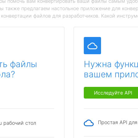
обы помочь вам конвертировать ваши файлы самым удоб
мы также предлагаем настольное приложение для конвер
й конвертации файлов для разработчиков. Какой инструм
ть файлы
Нужна функц
ола?
вашем прил
Исследуйте API
Простая API дл
ш рабочий стол