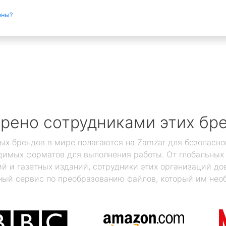
ены?
рено сотрудниками этих бр
ых брендов в мире полагаются на Zamzar для безопасно
димых форматов для выполнения работы. От глобальны
 и газетных изданий, сотрудники этих организаций дов
ый сервис по преобразованию файлов, который им нео