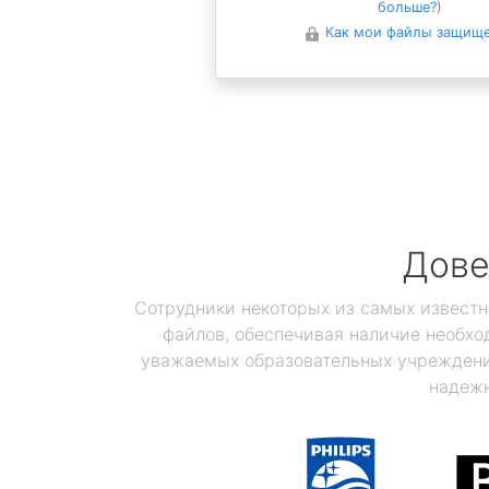
больше?
)
Как мои файлы защищ
Дове
Сотрудники некоторых из самых известн
файлов, обеспечивая наличие необхо
уважаемых образовательных учреждений
надежн