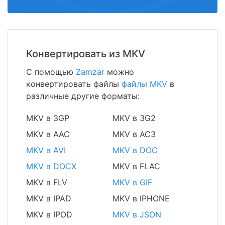
Конвертировать из MKV
С помощью
Zamzar
можно
конвертировать файлы
файлы MKV
в
различные другие форматы:
MKV в 3GP
MKV в 3G2
MKV в AAC
MKV в AC3
MKV в AVI
MKV в DOC
MKV в DOCX
MKV в FLAC
MKV в FLV
MKV в GIF
MKV в IPAD
MKV в IPHONE
MKV в IPOD
MKV в JSON