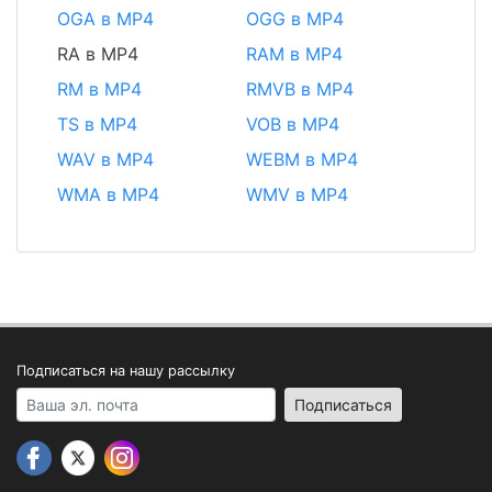
OGA в MP4
OGG в MP4
RA в MP4
RAM в MP4
RM в MP4
RMVB в MP4
TS в MP4
VOB в MP4
WAV в MP4
WEBM в MP4
WMA в MP4
WMV в MP4
Подписаться на нашу рассылку
Your email address
Подписаться