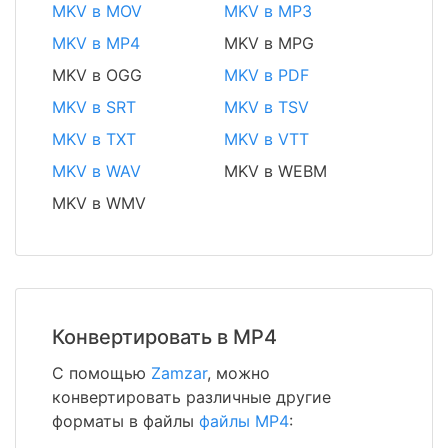
MKV в MOV
MKV в MP3
MKV в MP4
MKV в MPG
MKV в OGG
MKV в PDF
MKV в SRT
MKV в TSV
MKV в TXT
MKV в VTT
MKV в WAV
MKV в WEBM
MKV в WMV
Конвертировать в MP4
С помощью
Zamzar
, можно
конвертировать различные другие
форматы в файлы
файлы MP4
: