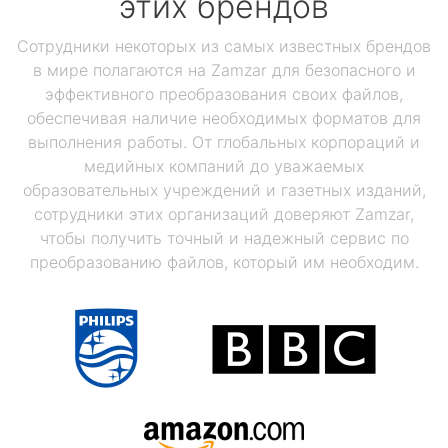
этих брендов
Сотрудники некоторых из самых известных брендов
в мире полагаются на Zamzar для безопасного и
эффективного преобразования своих файлов,
обеспечивая наличие необходимых форматов для
выполнения работы. От глобальных корпораций и
медийных компаний до уважаемых
образовательных учреждений и газетных изданий,
сотрудники этих организаций доверяют Zamzar,
чтобы получить точный и надежный сервис по
преобразованию файлов, который им необходим.