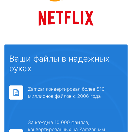
Ваши файлы в надежных
руках
Zamzar конвертировал более 510
миллионов файлов с 2006 года
За каждые 10 000 файлов,
конвертированных на Zamzar, мы