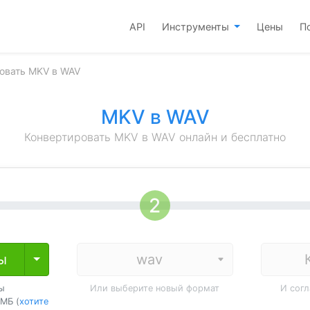
API
Инструменты
Цены
П
овать MKV в WAV
MKV в WAV
Конвертировать MKV в WAV онлайн и бесплатно
ы
Toggle Dropdown
ы
Или выберите новый формат
И сог
МБ (
хотите