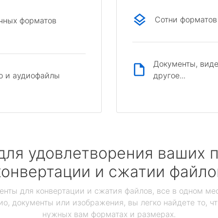
Сотни форматов
ичных форматов
Документы, виде
другое...
о и аудиофайлы
для удовлетворения ваших п
конвертации и сжатии файло
енты для конвертации и сжатия файлов, все в одном мес
ио, документы или изображения, вы легко найдете то, ч
нужных вам форматах и размерах.