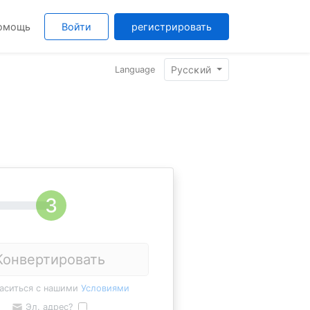
омощь
Войти
регистрировать
Pyccĸий
Language
Конвертировать
ласиться с нашими
Условиями
Эл. адрес?