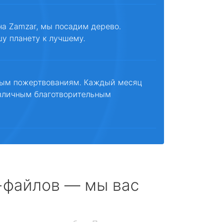
на Zamzar, мы посадим дерево.
шу планету к лучшему.
ным пожертвованиям. Каждый месяц
зличным благотворительным
с-файлов — мы вас