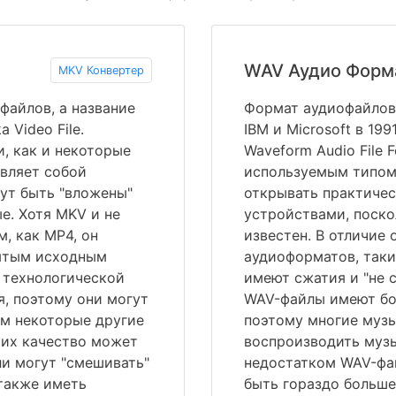
WAV Аудио Форм
MKV Конвертер
файлов, а название
Формат аудиофайлов
Video File.
IBM и Microsoft в 19
и, как и некоторые
Waveform Audio File 
вляет собой
используемым типом
ут быть "вложены"
открывать практиче
е. Хотя MKV и не
устройствами, поско
, как MP4, он
известен. В отличие 
рытым исходным
аудиоформатов, таки
 технологической
имеют сжатия и "не с
, поэтому они могут
WAV-файлы имеют бол
ем некоторые другие
поэтому многие муз
 их качество может
воспроизводить музы
ли могут "смешивать"
недостатком WAV-фай
 также иметь
быть гораздо больше