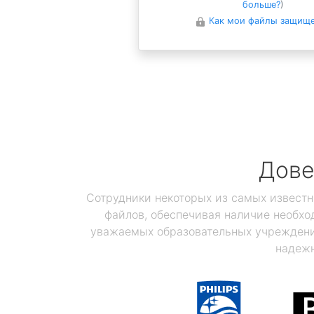
больше?
)
Как мои файлы защищ
Дове
Сотрудники некоторых из самых известн
файлов, обеспечивая наличие необхо
уважаемых образовательных учреждений
надежн