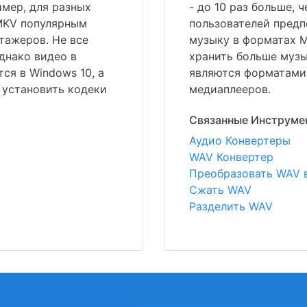
мер, для разных
- до 10 раз больше,
MKV популярным
пользователей пред
тажеров. Не все
музыку в форматах M
днако видео в
хранить больше музы
ся в Windows 10, а
являются форматами
е установить кодеки
медиаплееров.
Связанные Инструме
Аудио Конвертеры
WAV Конвертер
Преобразовать WAV в
Сжать WAV
Разделить WAV