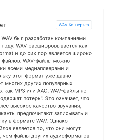
ат
WAV Конвертер
 WAV был разработан компаниями
91 году. WAV расшифровывается как
Format и до сих пор является широко
 файлов. WAV-файлы можно
ски всеми медиаплеерами и
льку этот формат уже давно
от многих других популярных
х как MP3 или AAC, WAV-файлы не
одержат потерь". Это означает, что
ее высокое качество звучания,
ыканты предпочитают записывать и
ку в формате WAV. Однако
лов является то, что они могут
, чем файлы других аудиоформатов,