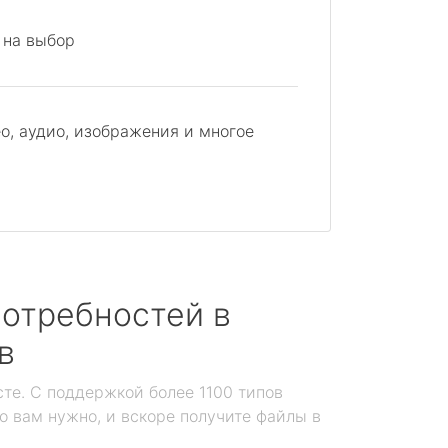
 на выбор
о, аудио, изображения и многое
отребностей в
в
те. С поддержкой более 1100 типов
то вам нужно, и вскоре получите файлы в