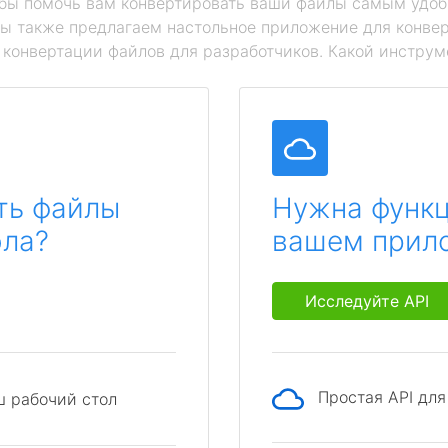
обы помочь вам конвертировать ваши файлы самым удоб
мы также предлагаем настольное приложение для конвер
й конвертации файлов для разработчиков. Какой инструм
ть файлы
Нужна функц
ола?
вашем прил
Исследуйте API
Простая API дл
ш рабочий стол