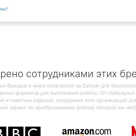
ены?
рено сотрудниками этих бр
ых брендов в мире полагаются на Zamzar для безопасно
димых форматов для выполнения работы. От глобальны
 и газетных изданий, сотрудники этих организаций дов
ый сервис по преобразованию файлов, который им нео