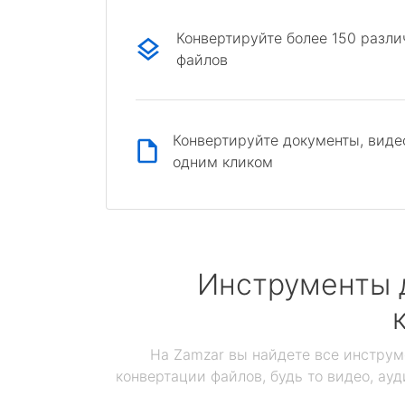
Конвертируйте более 150 разл
файлов
Конвертируйте документы, виде
одним кликом
Инструменты 
На Zamzar вы найдете все инструм
конвертации файлов, будь то видео, ауд