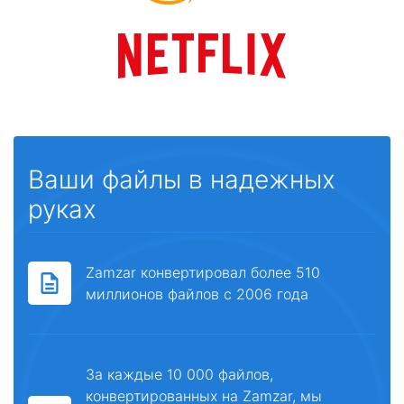
Ваши файлы в надежных
руках
Zamzar конвертировал более 510
миллионов файлов с 2006 года
За каждые 10 000 файлов,
конвертированных на Zamzar, мы