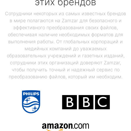
этих брендов
Сотрудники некоторых из самых известных брендов
в мире полагаются на Zamzar для безопасного и
эффективного преобразования своих файлов,
обеспечивая наличие необходимых форматов для
выполнения работы. От глобальных корпораций и
медийных компаний до уважаемых
образовательных учреждений и газетных изданий,
сотрудники этих организаций доверяют Zamzar,
чтобы получить точный и надежный сервис по
преобразованию файлов, который им необходим.