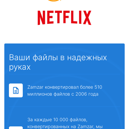
Ваши файлы в надежных
руках
Zamzar конвертировал более 510
миллионов файлов с 2006 года
За каждые 10 000 файлов,
конвертированных на Zamzar, мы