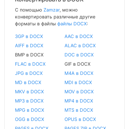
С помощью
Zamzar
, можно
конвертировать различные другие
форматы в файлы
файлы DOCX
:
3GP в DOCX
AAC в DOCX
AIFF в DOCX
ALAC в DOCX
BMP в DOCX
DOC в DOCX
FLAC в DOCX
GIF в DOCX
JPG в DOCX
M4A в DOCX
MD в DOCX
MDI в DOCX
MKV в DOCX
MOV в DOCX
MP3 в DOCX
MP4 в DOCX
MPG в DOCX
MTS в DOCX
OGG в DOCX
OPUS в DOCX
PAGES в DOCX
PAGES.ZIP в DOCX