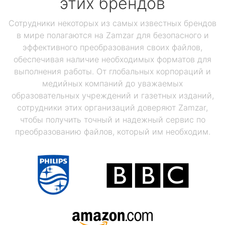
этих брендов
Сотрудники некоторых из самых известных брендов
в мире полагаются на Zamzar для безопасного и
эффективного преобразования своих файлов,
обеспечивая наличие необходимых форматов для
выполнения работы. От глобальных корпораций и
медийных компаний до уважаемых
образовательных учреждений и газетных изданий,
сотрудники этих организаций доверяют Zamzar,
чтобы получить точный и надежный сервис по
преобразованию файлов, который им необходим.