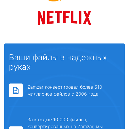
Ваши файлы в надежных
руках
Zamzar конвертировал более 510
миллионов файлов с 2006 года
За каждые 10 000 файлов,
конвертированных на Zamzar, мы