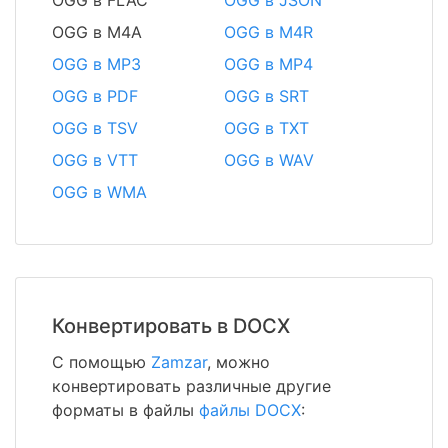
OGG в FLAC
OGG в JSON
OGG в M4A
OGG в M4R
OGG в MP3
OGG в MP4
OGG в PDF
OGG в SRT
OGG в TSV
OGG в TXT
OGG в VTT
OGG в WAV
OGG в WMA
Конвертировать в DOCX
С помощью
Zamzar
, можно
конвертировать различные другие
форматы в файлы
файлы DOCX
: