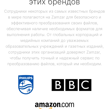
этих брендов
Сотрудники некоторых из самых известных брендов
в мире полагаются на Zamzar для безопасного и
эффективного преобразования своих файлов,
обеспечивая наличие необходимых форматов для
выполнения работы. От глобальных корпораций и
медийных компаний до уважаемых
образовательных учреждений и газетных изданий,
сотрудники этих организаций доверяют Zamzar,
чтобы получить точный и надежный сервис по
преобразованию файлов, который им необходим.