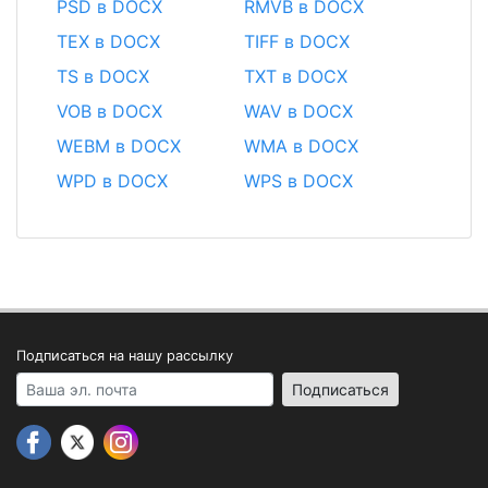
PSD в DOCX
RMVB в DOCX
TEX в DOCX
TIFF в DOCX
TS в DOCX
TXT в DOCX
VOB в DOCX
WAV в DOCX
WEBM в DOCX
WMA в DOCX
WPD в DOCX
WPS в DOCX
Подписаться на нашу рассылку
Your email address
Подписаться