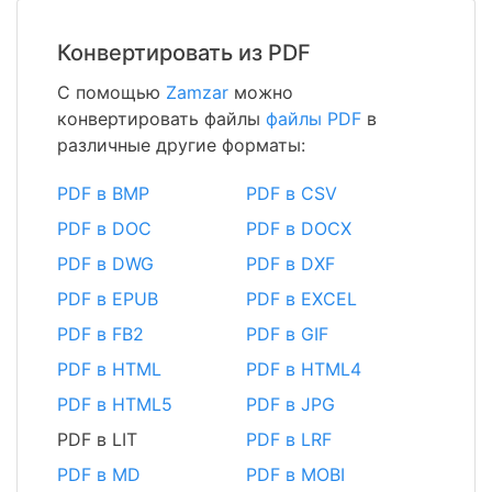
Конвертировать из PDF
С помощью
Zamzar
можно
конвертировать файлы
файлы PDF
в
различные другие форматы:
PDF в BMP
PDF в CSV
PDF в DOC
PDF в DOCX
PDF в DWG
PDF в DXF
PDF в EPUB
PDF в EXCEL
PDF в FB2
PDF в GIF
PDF в HTML
PDF в HTML4
PDF в HTML5
PDF в JPG
PDF в LIT
PDF в LRF
PDF в MD
PDF в MOBI