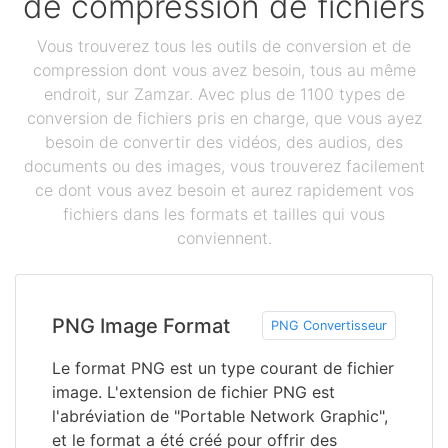
de compression de fichiers
Vous trouverez tous les outils de conversion et de
compression dont vous avez besoin, tous au même
endroit, sur Zamzar. Avec plus de 1100 types de
conversion de fichiers pris en charge, que vous ayez
besoin de convertir des vidéos, des audios, des
documents ou des images, vous trouverez facilement
ce dont vous avez besoin et aurez rapidement vos
fichiers dans les formats et tailles qui vous
conviennent.
PNG Image Format
PNG Convertisseur
Le format PNG est un type courant de fichier
image. L'extension de fichier PNG est
l'abréviation de "Portable Network Graphic",
et le format a été créé pour offrir des