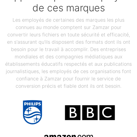
de ces marques
Les employés de certaines des marques les plus
connues au monde comptent sur Zamzar pour
convertir leurs fichiers en toute sécurité et efficacité,
en s'assurant qu'ils disposent des formats dont ils ont
besoin pour le travail à accomplir. Des entreprises
mondiales et des compagnies médiatiques aux
établissements éducatifs respectés et aux publications
journalistiques, les employés de ces organisations font
confiance à Zamzar pour fournir le service de
conversion précis et fiable dont ils ont besoin.