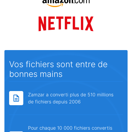
Vos fichiers sont entre de
bonnes mains
Zamzar a converti plus de 510 millions
de fichiers depuis 2006
Pour chaque 10 000 fichiers convertis