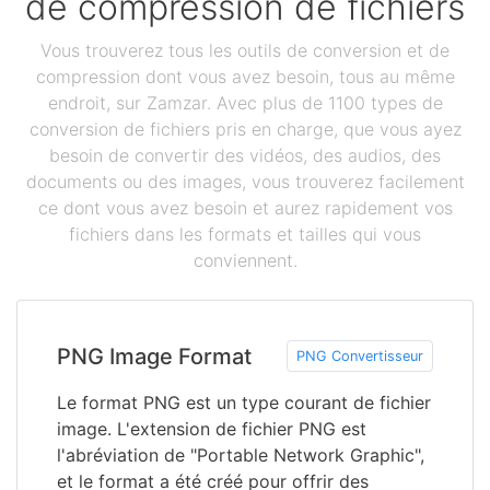
de compression de fichiers
Vous trouverez tous les outils de conversion et de
compression dont vous avez besoin, tous au même
endroit, sur Zamzar. Avec plus de 1100 types de
conversion de fichiers pris en charge, que vous ayez
besoin de convertir des vidéos, des audios, des
documents ou des images, vous trouverez facilement
ce dont vous avez besoin et aurez rapidement vos
fichiers dans les formats et tailles qui vous
conviennent.
PNG Image Format
PNG Convertisseur
Le format PNG est un type courant de fichier
image. L'extension de fichier PNG est
l'abréviation de "Portable Network Graphic",
et le format a été créé pour offrir des