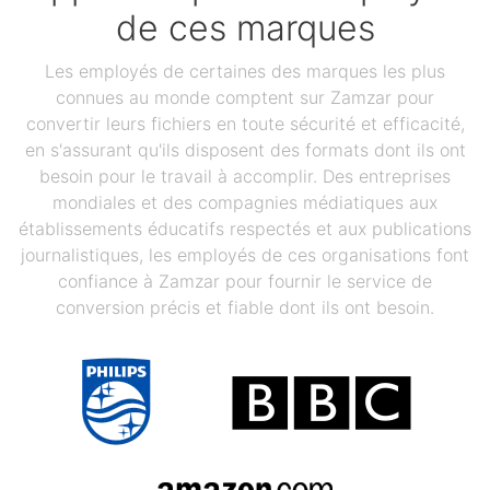
de ces marques
Les employés de certaines des marques les plus
connues au monde comptent sur Zamzar pour
convertir leurs fichiers en toute sécurité et efficacité,
en s'assurant qu'ils disposent des formats dont ils ont
besoin pour le travail à accomplir. Des entreprises
mondiales et des compagnies médiatiques aux
établissements éducatifs respectés et aux publications
journalistiques, les employés de ces organisations font
confiance à Zamzar pour fournir le service de
conversion précis et fiable dont ils ont besoin.