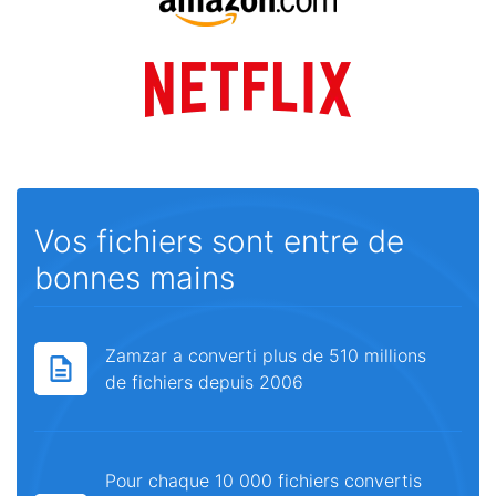
Vos fichiers sont entre de
bonnes mains
Zamzar a converti plus de 510 millions
de fichiers depuis 2006
Pour chaque 10 000 fichiers convertis