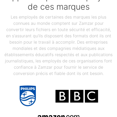
de ces marques
Les employés de certaines des marques les plus
connues au monde comptent sur Zamzar pour
convertir leurs fichiers en toute sécurité et efficacité,
en s'assurant qu'ils disposent des formats dont ils ont
besoin pour le travail à accomplir. Des entreprises
mondiales et des compagnies médiatiques aux
établissements éducatifs respectés et aux publications
journalistiques, les employés de ces organisations font
confiance à Zamzar pour fournir le service de
conversion précis et fiable dont ils ont besoin.