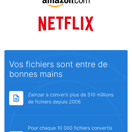
Vos fichiers sont entre de
bonnes mains
Zamzar a converti plus de 510 millions
de fichiers depuis 2006
Pour chaque 10 000 fichiers convertis