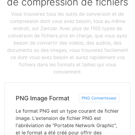
de compression de fichiers
Vous trouverez tous les outils de conversion et de
compression dont vous avez besoin, tous au même
endroit, sur Zamzar. Avec plus de 1100 types de
conversion de fichiers pris en charge, que vous ayez
besoin de convertir des vidéos, des audios, des
documents ou des images, vous trouverez facilement
ce dont vous avez besoin et aurez rapidement vos
fichiers dans les formats et tailles qui vous
conviennent.
PNG Image Format
PNG Convertisseur
Le format PNG est un type courant de fichier
image. L'extension de fichier PNG est
l'abréviation de "Portable Network Graphic",
et le format a été créé pour offrir des