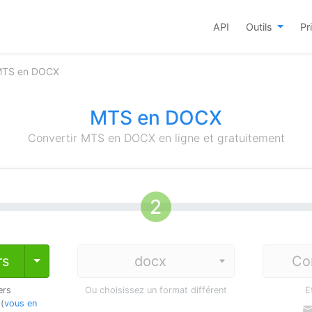
API
Outils
Pr
 MTS en DOCX
MTS en DOCX
Convertir MTS en DOCX en ligne et gratuitement
rs
Co
Toggle Dropdown
ers
Ou choisissez un format différent
E
 (
vous en