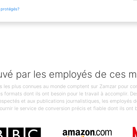
 protégés?
vé par les employés de ces 
les plus connues au monde comptent sur Zamzar pour conver
des formats dont ils ont besoin pour le travail à accomplir.
spectés et aux publications journalistiques, les employés 
ournir le service de conversion précis et fiable dont ils ont 