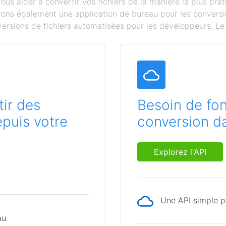
s aider à convertir vos fichiers de la manière la plus prat
ffrons également une application de bureau pour les conversi
ersions de fichiers automatisées pour les développeurs. Le c
ir des
Besoin de fon
epuis votre
conversion da
Explorez l'API
Une API simple po
au