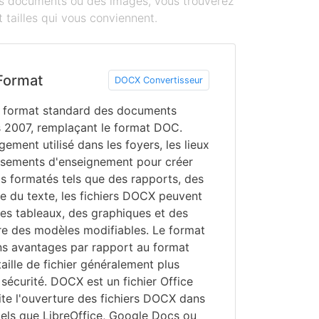
des documents ou des images, vous trouverez
 tailles qui vous conviennent.
Format
DOCX Convertisseur
e format standard des documents
 2007, remplaçant le format DOC.
ement utilisé dans les foyers, les lieux
lissements d'enseignement pour créer
s formatés tels que des rapports, des
re du texte, les fichiers DOCX peuvent
es tableaux, des graphiques et des
re des modèles modifiables. Le format
s avantages par rapport au format
ille de fichier généralement plus
 sécurité. DOCX est un fichier Office
ite l'ouverture des fichiers DOCX dans
els que LibreOffice, Google Docs ou