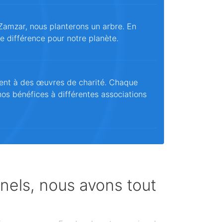
Zamzar, nous planterons un arbre. En
ne différence pour notre planète.
ent à des œuvres de charité. Chaque
os bénéfices à différentes associations
nnels, nous avons tout