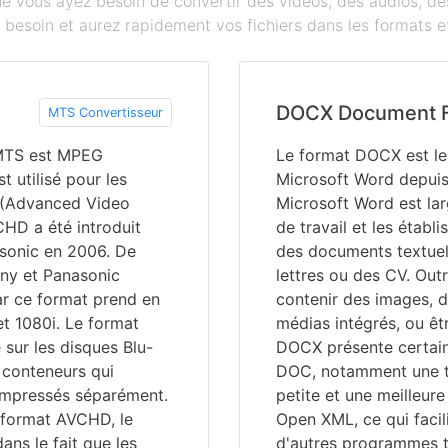
que vous ayez besoin de convertir des vidéos, des audios, 
besoin et aurez rapidement vos fichiers dans les formats et
DOCX Document 
MTS Convertisseur
 MTS est MPEG
Le format DOCX est l
t utilisé pour les
Microsoft Word depuis
 (Advanced Video
Microsoft Word est larg
CHD a été introduit
de travail et les étab
asonic en 2006. De
des documents textuel
y et Panasonic
lettres ou des CV. Out
ar ce format prend en
contenir des images, d
et 1080i. Le format
médias intégrés, ou êt
sur les disques Blu-
DOCX présente certain
s conteneurs qui
DOC, notamment une ta
compressés séparément.
petite et une meilleure
e format AVCHD, le
Open XML, ce qui facil
ans le fait que les
d'autres programmes t