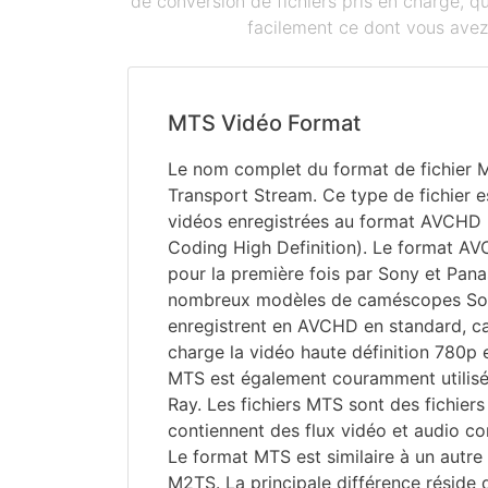
de conversion de fichiers pris en charge, 
facilement ce dont vous avez 
MTS Vidéo Format
Le nom complet du format de fichier
Transport Stream. Ce type de fichier es
vidéos enregistrées au format AVCHD
Coding High Definition). Le format AV
pour la première fois par Sony et Pan
nombreux modèles de caméscopes Son
enregistrent en AVCHD en standard, c
charge la vidéo haute définition 780p 
MTS est également couramment utilisé 
Ray. Les fichiers MTS sont des fichier
contiennent des flux vidéo et audio 
Le format MTS est similaire à un autr
M2TS. La principale différence réside d