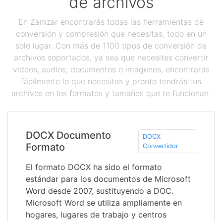
de archivos
En Zamzar encontrarás todas las herramientas de
conversión y compresión que necesitas, todo en un
solo lugar. Con más de 1100 tipos de conversión de
archivos soportados, ya sea que necesites convertir
videos, audios, documentos o imágenes, encontrarás
fácilmente lo que necesitas y pronto tendrás tus
archivos en los formatos y tamaños que te funcionan.
DOCX Documento
DOCX
Formato
Convertidor
El formato DOCX ha sido el formato
estándar para los documentos de Microsoft
Word desde 2007, sustituyendo a DOC.
Microsoft Word se utiliza ampliamente en
hogares, lugares de trabajo y centros