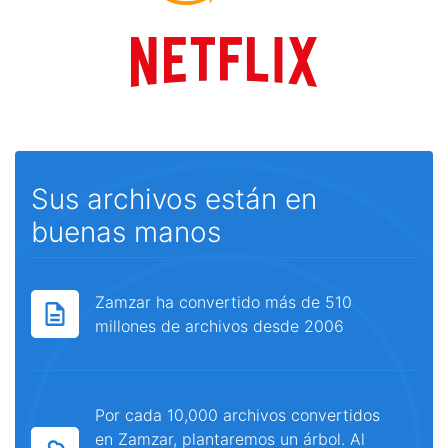
Sus archivos están en
buenas manos
Zamzar ha convertido más de 510
millones de archivos desde 2006
Por cada 10,000 archivos convertidos
en Zamzar, plantaremos un árbol. Al