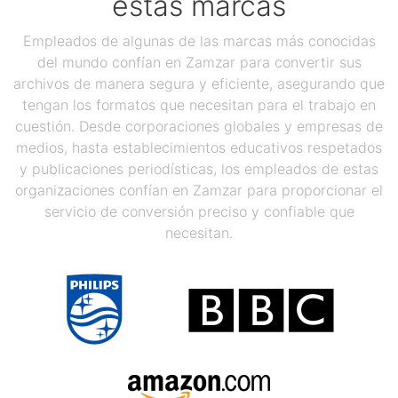
estas marcas
Empleados de algunas de las marcas más conocidas
del mundo confían en Zamzar para convertir sus
archivos de manera segura y eficiente, asegurando que
tengan los formatos que necesitan para el trabajo en
cuestión. Desde corporaciones globales y empresas de
medios, hasta establecimientos educativos respetados
y publicaciones periodísticas, los empleados de estas
organizaciones confían en Zamzar para proporcionar el
servicio de conversión preciso y confiable que
necesitan.