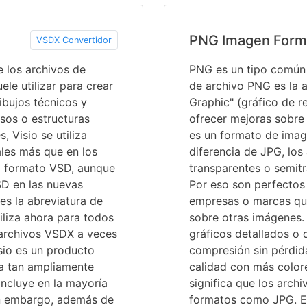
PNG Imagen Form
VSDX Convertidor
 los archivos de
PNG es un tipo común 
ele utilizar para crear
de archivo PNG es la 
dibujos técnicos y
Graphic" (gráfico de re
sos o estructuras
ofrecer mejoras sobre 
, Visio se utiliza
es un formato de imag
les más que en los
diferencia de JPG, lo
uo formato VSD, aunque
transparentes o semit
SD en las nuevas
Por eso son perfectos
es la abreviatura de
empresas o marcas qu
iliza ahora para todos
sobre otras imágenes. 
 archivos VSDX a veces
gráficos detallados o 
isio es un producto
compresión sin pérdida
iza tan ampliamente
calidad con más color
ncluye en la mayoría
significa que los arc
in embargo, además de
formatos como JPG. El