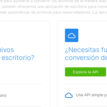
 para ayudarte a convertir tus archivos de la manera más
a, también ofrecemos una aplicación de escritorio para con
ones automáticas de archivos para desarrolladores. ¡La herr
hivos
¿Necesitas f
escritorio?
conversión de
Explora la API
Una API simple p
orio