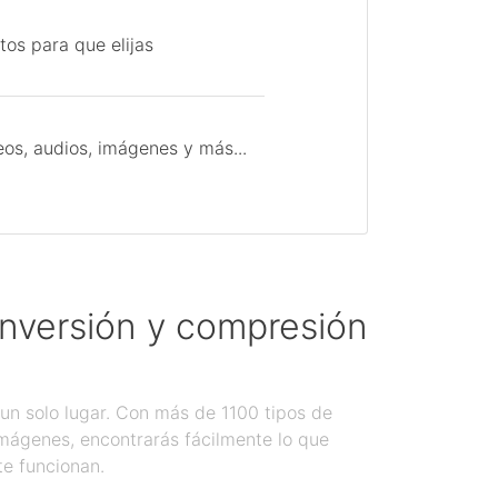
tos para que elijas
os, audios, imágenes y más...
onversión y compresión
un solo lugar. Con más de 1100 tipos de
imágenes, encontrarás fácilmente lo que
te funcionan.