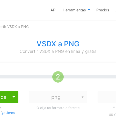
API
Herramientas
Precios
ertir VSDX a PNG
VSDX a PNG
Convertir VSDX a PNG en línea y gratis
vos
Toggle Dropdown
os
O elija un formato diferente
Y
 (
¿quieres
C