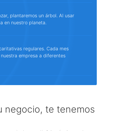
ar, plantaremos un árbol. Al usar
a en nuestro planeta.
aritativas regulares. Cada mes
 nuestra empresa a diferentes
tu negocio, te tenemos