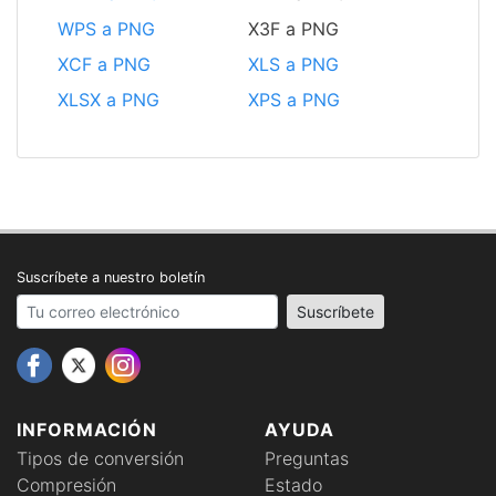
WPS a PNG
X3F a PNG
XCF a PNG
XLS a PNG
XLSX a PNG
XPS a PNG
Suscríbete a nuestro boletín
Your email address
Suscríbete
INFORMACIÓN
AYUDA
Tipos de conversión
Preguntas
Compresión
Estado