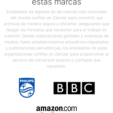
estas marcas
Empleados de algunas de las marcas más conocidas
del mundo confían en Zamzar para convertir sus
archivos de manera segura y eficiente, asegurando que
tengan los formatos que necesitan para el trabajo en
cuestión. Desde corporaciones globales y empresas de
medios, hasta establecimientos educativos respetados
y publicaciones periodísticas, los empleados de estas
organizaciones confían en Zamzar para proporcionar el
servicio de conversión preciso y confiable que
necesitan.