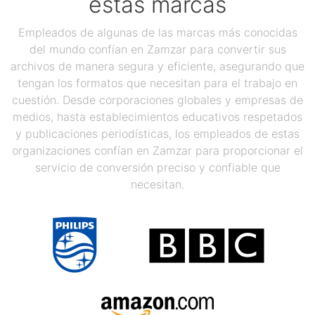
estas marcas
Empleados de algunas de las marcas más conocidas
del mundo confían en Zamzar para convertir sus
archivos de manera segura y eficiente, asegurando que
tengan los formatos que necesitan para el trabajo en
cuestión. Desde corporaciones globales y empresas de
medios, hasta establecimientos educativos respetados
y publicaciones periodísticas, los empleados de estas
organizaciones confían en Zamzar para proporcionar el
servicio de conversión preciso y confiable que
necesitan.