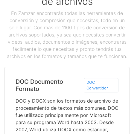
de archivos
En Zamzar encontrarás todas las herramientas de
conversión y compresión que necesitas, todo en un
solo lugar. Con más de 1100 tipos de conversión de
archivos soportados, ya sea que necesites convertir
videos, audios, documentos o imágenes, encontrarás
fácilmente lo que necesitas y pronto tendrás tus
archivos en los formatos y tamaños que te funcionan.
DOC Documento
DOC
Formato
Convertidor
DOC y DOCX son los formatos de archivo de
procesamiento de textos más comunes. DOC
fue utilizado principalmente por Microsoft
para su programa Word hasta 2003. Desde
2007, Word utiliza DOCX como estándar,