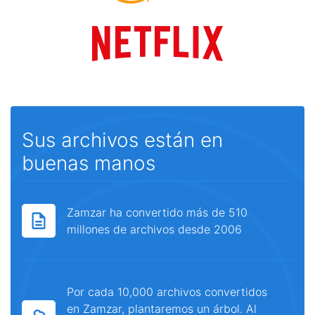
Sus archivos están en
buenas manos
Zamzar ha convertido más de 510
millones de archivos desde 2006
Por cada 10,000 archivos convertidos
en Zamzar, plantaremos un árbol. Al