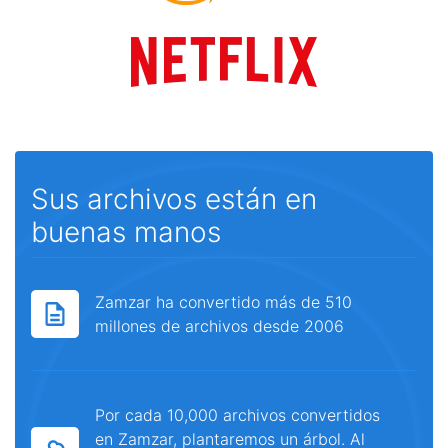
Sus archivos están en
buenas manos
Zamzar ha convertido más de 510
millones de archivos desde 2006
Por cada 10,000 archivos convertidos
en Zamzar, plantaremos un árbol. Al