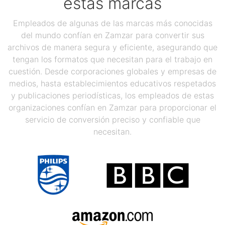
estas marcas
Empleados de algunas de las marcas más conocidas
del mundo confían en Zamzar para convertir sus
archivos de manera segura y eficiente, asegurando que
tengan los formatos que necesitan para el trabajo en
cuestión. Desde corporaciones globales y empresas de
medios, hasta establecimientos educativos respetados
y publicaciones periodísticas, los empleados de estas
organizaciones confían en Zamzar para proporcionar el
servicio de conversión preciso y confiable que
necesitan.