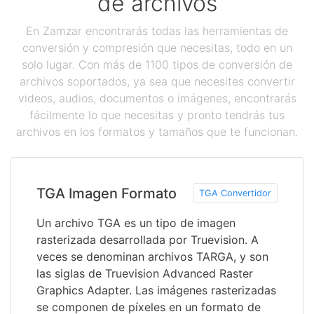
de archivos
En Zamzar encontrarás todas las herramientas de
conversión y compresión que necesitas, todo en un
solo lugar. Con más de 1100 tipos de conversión de
archivos soportados, ya sea que necesites convertir
videos, audios, documentos o imágenes, encontrarás
fácilmente lo que necesitas y pronto tendrás tus
archivos en los formatos y tamaños que te funcionan.
TGA Imagen Formato
TGA Convertidor
Un archivo TGA es un tipo de imagen
rasterizada desarrollada por Truevision. A
veces se denominan archivos TARGA, y son
las siglas de Truevision Advanced Raster
Graphics Adapter. Las imágenes rasterizadas
se componen de píxeles en un formato de