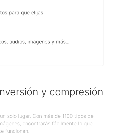
tos para que elijas
os, audios, imágenes y más...
onversión y compresión
un solo lugar. Con más de 1100 tipos de
imágenes, encontrarás fácilmente lo que
te funcionan.