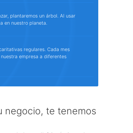
ar, plantaremos un árbol. Al usar
a en nuestro planeta.
aritativas regulares. Cada mes
 nuestra empresa a diferentes
tu negocio, te tenemos