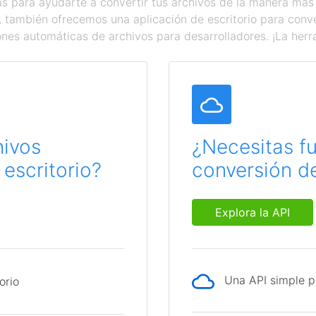
 para ayudarte a convertir tus archivos de la manera más
a, también ofrecemos una aplicación de escritorio para con
ones automáticas de archivos para desarrolladores. ¡La herr
hivos
¿Necesitas f
escritorio?
conversión de
Explora la API
Una API simple p
orio