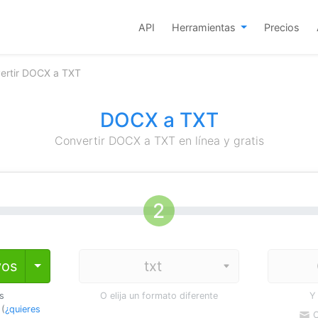
API
Herramientas
Precios
ertir DOCX a TXT
DOCX a TXT
Convertir DOCX a TXT en línea y gratis
vos
Toggle Dropdown
os
O elija un formato diferente
Y
 (
¿quieres
C