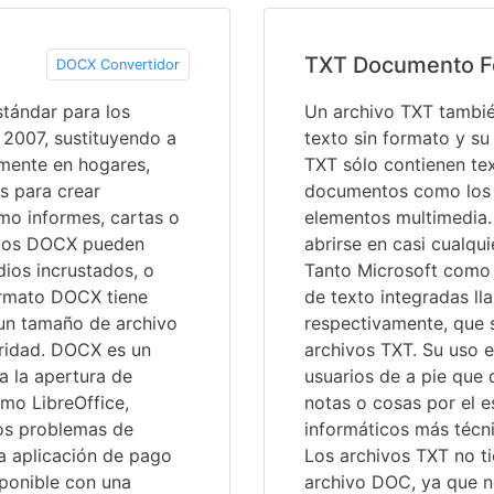
TXT Documento F
DOCX Convertidor
tándar para los
Un archivo TXT tambié
2007, sustituyendo a
texto sin formato y su
amente en hogares,
TXT sólo contienen tex
s para crear
documentos como los 
o informes, cartas o
elementos multimedia.
hivos DOCX pueden
abrirse en casi cualqui
dios incrustados, o
Tanto Microsoft como 
formato DOCX tiene
de texto integradas l
un tamaño de archivo
respectivamente, que 
ridad. DOCX es un
archivos TXT. Su uso e
a la apertura de
usuarios de a pie que 
mo LibreOffice,
notas o cosas por el es
os problemas de
informáticos más técni
a aplicación de pago
Los archivos TXT no ti
sponible con una
archivo DOC, ya que n