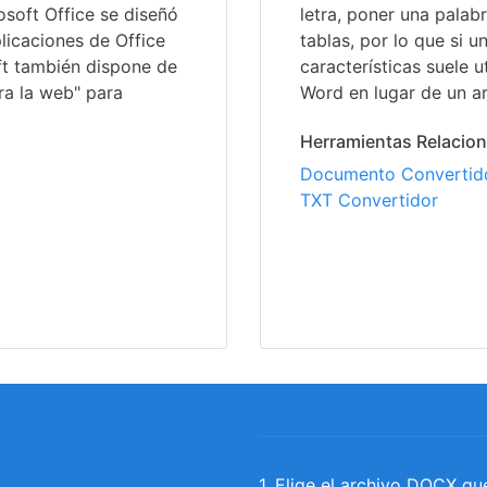
osoft Office se diseñó
letra, poner una palab
licaciones de Office
tablas, por lo que si u
ft también dispone de
características suele 
ra la web" para
Word en lugar de un ar
Herramientas Relacio
Documento Convertid
TXT Convertidor
1. Elige el archivo DOCX qu