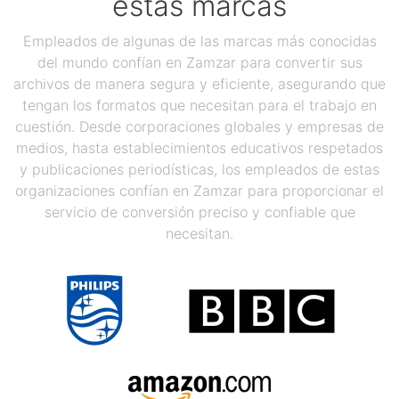
estas marcas
Empleados de algunas de las marcas más conocidas
del mundo confían en Zamzar para convertir sus
archivos de manera segura y eficiente, asegurando que
tengan los formatos que necesitan para el trabajo en
cuestión. Desde corporaciones globales y empresas de
medios, hasta establecimientos educativos respetados
y publicaciones periodísticas, los empleados de estas
organizaciones confían en Zamzar para proporcionar el
servicio de conversión preciso y confiable que
necesitan.