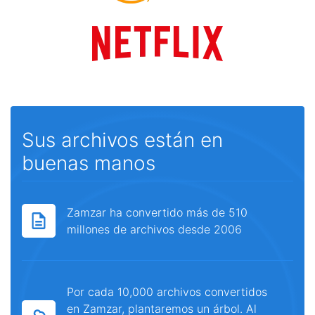
Sus archivos están en
buenas manos
Zamzar ha convertido más de 510
millones de archivos desde 2006
Por cada 10,000 archivos convertidos
en Zamzar, plantaremos un árbol. Al