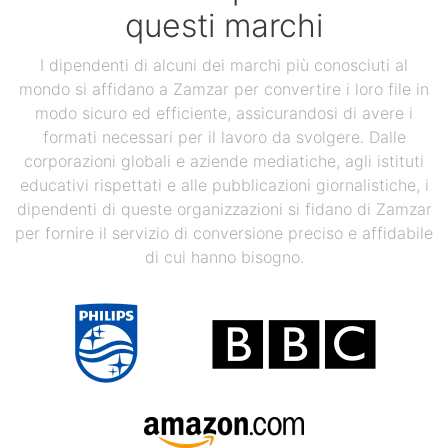
questi marchi
I dipendenti di alcuni dei marchi più conosciuti al
mondo si affidano a Zamzar per convertire i loro file in
modo sicuro ed efficiente, assicurandosi di avere i
formati necessari per il lavoro da svolgere. Dalle
corporazioni globali e aziende mediatiche, agli istituti
educativi rispettati e alle pubblicazioni giornalistiche, i
dipendenti di queste organizzazioni si fidano di Zamzar
per fornire il servizio di conversione preciso e affidabile
di cui hanno bisogno.