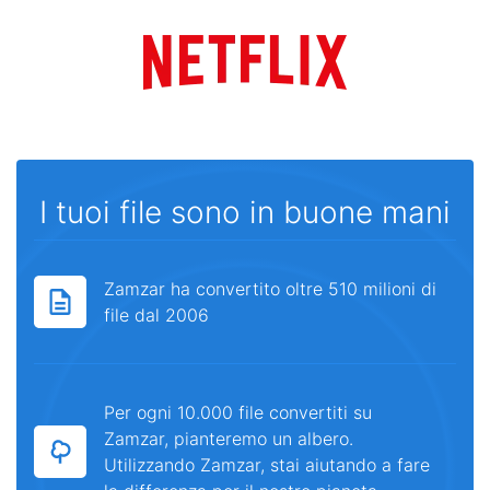
I tuoi file sono in buone mani
Zamzar ha convertito oltre 510 milioni di
file dal 2006
Per ogni 10.000 file convertiti su
Zamzar, pianteremo un albero.
Utilizzando Zamzar, stai aiutando a fare