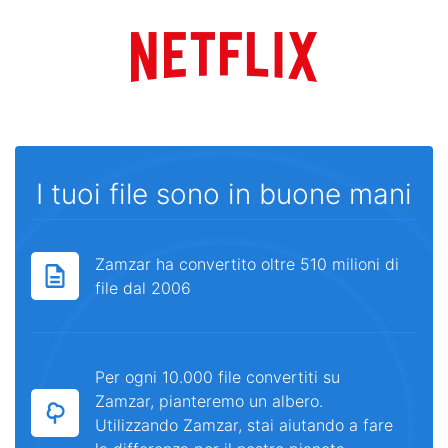
I tuoi file sono in buone mani
Zamzar ha convertito oltre 510 milioni di
file dal 2006
Per ogni 10.000 file convertiti su
Zamzar, pianteremo un albero.
Utilizzando Zamzar, stai aiutando a fare