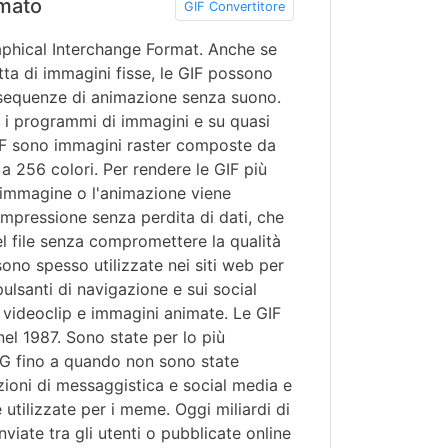
mato
GIF Convertitore
aphical Interchange Format. Anche se
tta di immagini fisse, le GIF possono
 sequenze di animazione senza suono.
ti i programmi di immagini e su quasi
 GIF sono immagini raster composte da
 a 256 colori. Per rendere le GIF più
l'immagine o l'animazione viene
pressione senza perdita di dati, che
el file senza compromettere la qualità
ono spesso utilizzate nei siti web per
pulsanti di navigazione e sui social
videoclip e immagini animate. Le GIF
nel 1987. Sono state per lo più
NG fino a quando non sono state
azioni di messaggistica e social media e
 utilizzate per i meme. Oggi miliardi di
iate tra gli utenti o pubblicate online