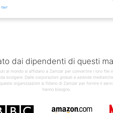
file?
ato dai dipendenti di questi ma
uti al mondo si affidano a Zamzar per convertire i loro file 
 da svolgere. Dalle corporazioni globali e aziende mediatiche, a
 queste organizzazioni si fidano di Zamzar per fornire il servi
hanno bisogno.