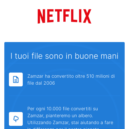
I tuoi file sono in buone mani
Zamzar ha convertito oltre 510 milioni di
file dal 2006
Per ogni 10.000 file convertiti su
Zamzar, pianteremo un albero.
Utilizzando Zamzar, stai aiutando a fare