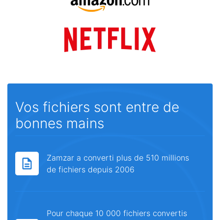
Vos fichiers sont entre de
bonnes mains
Zamzar a converti plus de 510 millions
de fichiers depuis 2006
Pour chaque 10 000 fichiers convertis