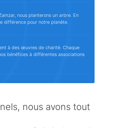
Zamzar, nous planterons un arbre. En
ne différence pour notre planète.
ent à des œuvres de charité. Chaque
os bénéfices à différentes associations
nnels, nous avons tout