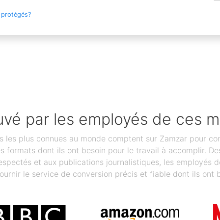
 protégés?
vé par les employés de ces 
les plus connues au monde comptent sur Zamzar pour conver
des formats dont ils ont besoin pour le travail à accomplir.
spectés et aux publications journalistiques, les employés 
ournir le service de conversion précis et fiable dont ils ont 