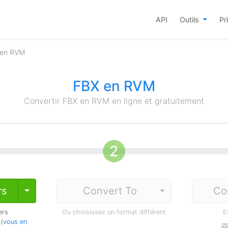
API
Outils
Pr
 en RVM
FBX en RVM
Convertir FBX en RVM en ligne et gratuitement
rs
Co
Toggle Dropdown
ers
Ou choisissez un format différent
E
 (
vous en