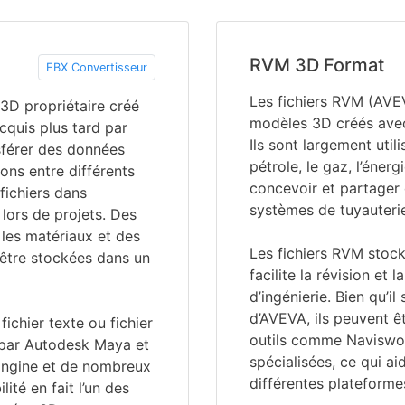
RVM 3D Format
FBX Convertisseur
Les fichiers RVM (AVEV
 3D propriétaire créé
modèles 3D créés avec
cquis plus tard par
Ils sont largement util
nsférer des données
pétrole, le gaz, l’éner
ns entre différents
concevoir et partager 
s fichiers dans
systèmes de tuyauterie
 lors de projets. Des
 les matériaux et des
Les fichiers RVM stoc
être stockées dans un
facilite la révision et 
d’ingénierie. Bien qu’il
d’AVEVA, ils peuvent ê
ichier texte ou fichier
outils comme Naviswo
sé par Autodesk Maya et
spécialisées, ce qui a
Engine et de nombreux
différentes plateforme
té en fait l’un des