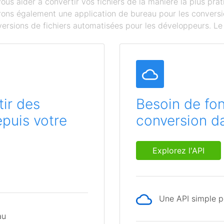
s aider à convertir vos fichiers de la manière la plus prat
ffrons également une application de bureau pour les conversi
ersions de fichiers automatisées pour les développeurs. Le c
ir des
Besoin de fon
epuis votre
conversion da
Explorez l'API
Une API simple po
au