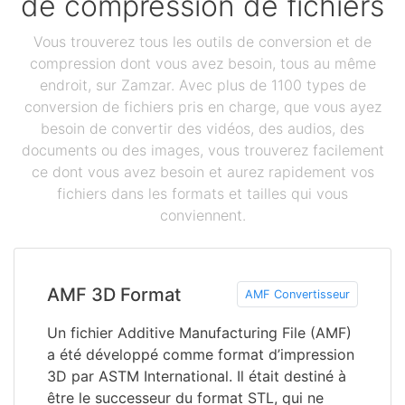
de compression de fichiers
Vous trouverez tous les outils de conversion et de
compression dont vous avez besoin, tous au même
endroit, sur Zamzar. Avec plus de 1100 types de
conversion de fichiers pris en charge, que vous ayez
besoin de convertir des vidéos, des audios, des
documents ou des images, vous trouverez facilement
ce dont vous avez besoin et aurez rapidement vos
fichiers dans les formats et tailles qui vous
conviennent.
AMF 3D Format
AMF Convertisseur
Un fichier Additive Manufacturing File (AMF)
a été développé comme format d’impression
3D par ASTM International. Il était destiné à
être le successeur du format STL, qui ne