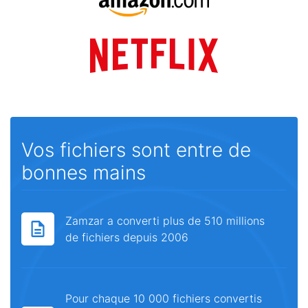
Vos fichiers sont entre de
bonnes mains
Zamzar a converti plus de 510 millions
de fichiers depuis 2006
Pour chaque 10 000 fichiers convertis