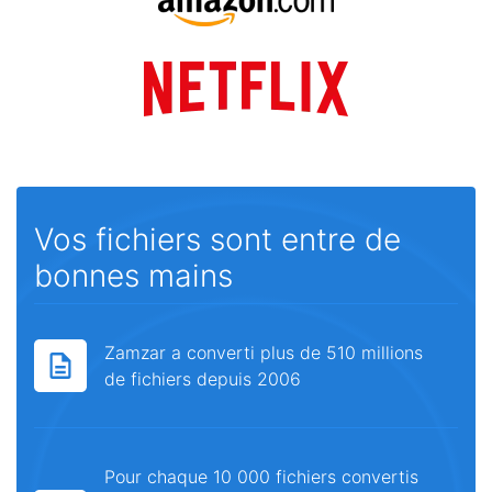
Vos fichiers sont entre de
bonnes mains
Zamzar a converti plus de 510 millions
de fichiers depuis 2006
Pour chaque 10 000 fichiers convertis