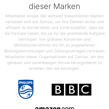
dieser Marken
Mitarbeiter einiger der weltweit bekanntesten Marken
verlassen sich auf Zamzar, um ihre Dateien sicher und
effizient zu konvertieren und sicherzustellen, dass sie
die Formate haben, die sie für die anstehende Aufgabe
benötigen. Von globalen Konzernen und
Medienunternehmen bis hin zu angesehenen
Bildungseinrichtungen und Zeitungsverlagen vertrauen
Mitarbeiter dieser Organisationen auf Zamzar, um den
genauen und zuverlässigen Konvertierungsdienst zu
erhalten, den sie benötigen.