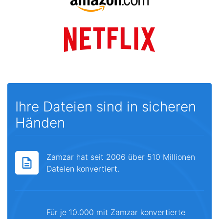
Ihre Dateien sind in sicheren
Händen
Zamzar hat seit 2006 über 510 Millionen
Dateien konvertiert.
Für je 10.000 mit Zamzar konvertierte