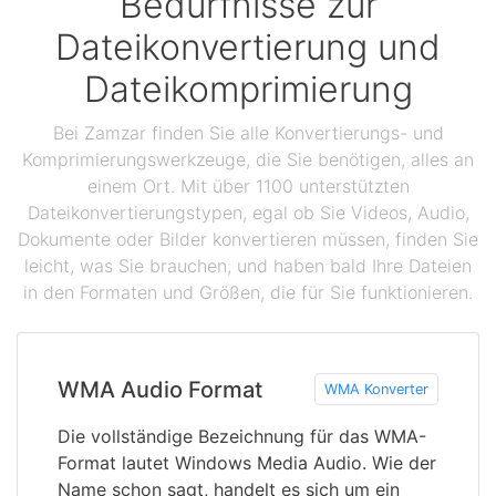
Bedürfnisse zur
Dateikonvertierung und
Dateikomprimierung
Bei Zamzar finden Sie alle Konvertierungs- und
Komprimierungswerkzeuge, die Sie benötigen, alles an
einem Ort. Mit über 1100 unterstützten
Dateikonvertierungstypen, egal ob Sie Videos, Audio,
Dokumente oder Bilder konvertieren müssen, finden Sie
leicht, was Sie brauchen, und haben bald Ihre Dateien
in den Formaten und Größen, die für Sie funktionieren.
WMA Audio Format
WMA Konverter
Die vollständige Bezeichnung für das WMA-
Format lautet Windows Media Audio. Wie der
Name schon sagt, handelt es sich um ein