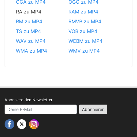
OGA zu MP4
OGG zu MP4
RA zu MP4
RAM zu MP4
RM zu MP4
RMVB zu MP4
TS zu MP4
VOB zu MP4
WAV zu MP4
WEBM zu MP4
WMA zu MP4
WMV zu MP4
Abonniere den Newsletter
Your email address
Abonnieren