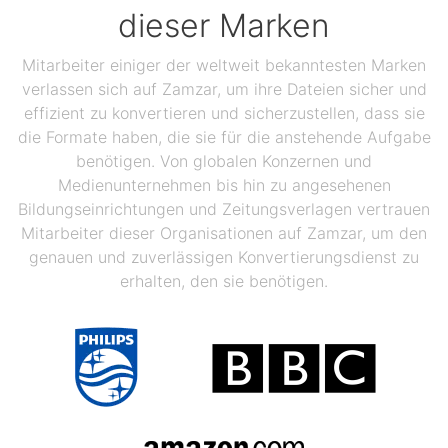
dieser Marken
Mitarbeiter einiger der weltweit bekanntesten Marken
verlassen sich auf Zamzar, um ihre Dateien sicher und
effizient zu konvertieren und sicherzustellen, dass sie
die Formate haben, die sie für die anstehende Aufgabe
benötigen. Von globalen Konzernen und
Medienunternehmen bis hin zu angesehenen
Bildungseinrichtungen und Zeitungsverlagen vertrauen
Mitarbeiter dieser Organisationen auf Zamzar, um den
genauen und zuverlässigen Konvertierungsdienst zu
erhalten, den sie benötigen.