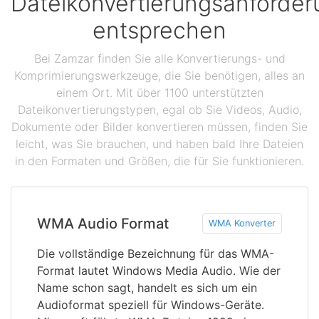
Dateikonvertierungsanforde
entsprechen
Bei Zamzar finden Sie alle Konvertierungs- und
Komprimierungswerkzeuge, die Sie benötigen, alles an
einem Ort. Mit über 1100 unterstützten
Dateikonvertierungstypen, egal ob Sie Videos, Audio,
Dokumente oder Bilder konvertieren müssen, finden Sie
leicht, was Sie brauchen, und haben bald Ihre Dateien
in den Formaten und Größen, die für Sie funktionieren.
WMA Audio Format
WMA Konverter
Die vollständige Bezeichnung für das WMA-
Format lautet Windows Media Audio. Wie der
Name schon sagt, handelt es sich um ein
Audioformat speziell für Windows-Geräte.