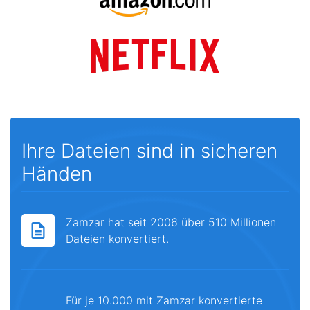
Ihre Dateien sind in sicheren
Händen
Zamzar hat seit 2006 über 510 Millionen
Dateien konvertiert.
Für je 10.000 mit Zamzar konvertierte