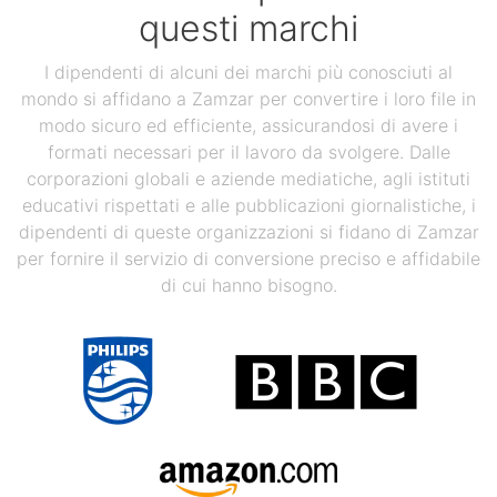
questi marchi
I dipendenti di alcuni dei marchi più conosciuti al
mondo si affidano a Zamzar per convertire i loro file in
modo sicuro ed efficiente, assicurandosi di avere i
formati necessari per il lavoro da svolgere. Dalle
corporazioni globali e aziende mediatiche, agli istituti
educativi rispettati e alle pubblicazioni giornalistiche, i
dipendenti di queste organizzazioni si fidano di Zamzar
per fornire il servizio di conversione preciso e affidabile
di cui hanno bisogno.