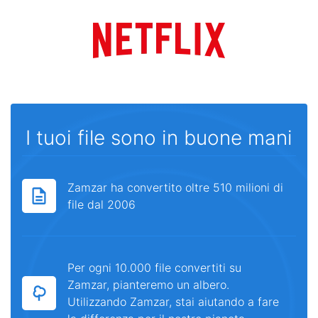
I tuoi file sono in buone mani
Zamzar ha convertito oltre 510 milioni di
file dal 2006
Per ogni 10.000 file convertiti su
Zamzar, pianteremo un albero.
Utilizzando Zamzar, stai aiutando a fare