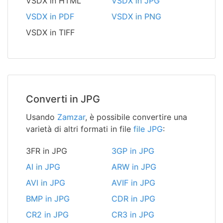
VSDX in HTML
VSDX in JPG
VSDX in PDF
VSDX in PNG
VSDX in TIFF
Converti in JPG
Usando
Zamzar
, è possibile convertire una
varietà di altri formati in file
file JPG
:
3FR in JPG
3GP in JPG
AI in JPG
ARW in JPG
AVI in JPG
AVIF in JPG
BMP in JPG
CDR in JPG
CR2 in JPG
CR3 in JPG