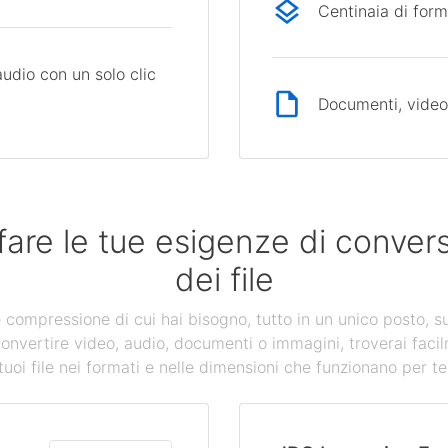
Centinaia di form
audio con un solo clic
Documenti, video,
fare le tue esigenze di conve
dei file
 e compressione di cui hai bisogno, tutto in un unico posto, s
convertire video, audio, documenti o immagini, troverai facil
tuoi file nei formati e nelle dimensioni che funzionano per te