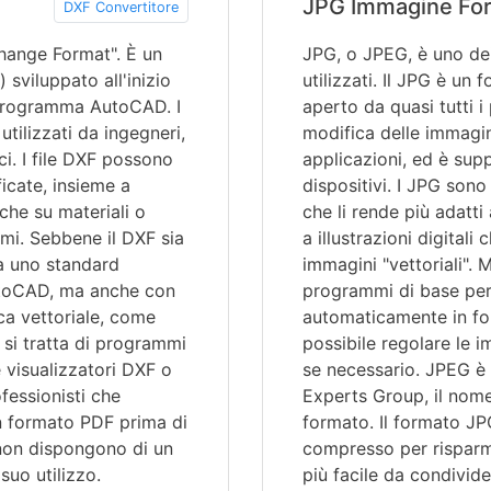
JPG Immagine Fo
DXF Convertitore
hange Format". È un
JPG, o JPEG, è uno dei 
viluppato all'inizio
utilizzati. Il JPG è un
 programma AutoCAD. I
aperto da quasi tutti 
ilizzati da ingegneri,
modifica delle immagin
ici. I file DXF possono
applicazioni, ed è sup
icate, insieme a
dispositivi. I JPG sono
che su materiali o
che li rende più adatti
i. Sebbene il DXF sia
a illustrazioni digital
ra uno standard
immagini "vettoriali".
AutoCAD, ma anche con
programmi di base per
ca vettoriale, come
automaticamente in for
 si tratta di programmi
possibile regolare le i
visualizzatori DXF o
se necessario. JPEG è 
fessionisti che
Experts Group, il nome
in formato PDF prima di
formato. Il formato JP
 non dispongono di un
compresso per risparmi
uo utilizzo.
più facile da condivide