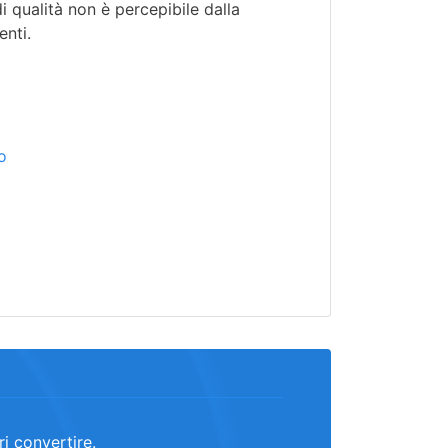
di qualità non è percepibile dalla
enti.
i
o
ri convertire.