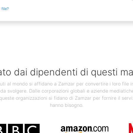
file?
ato dai dipendenti di questi ma
uti al mondo si affidano a Zamzar per convertire i loro file 
 da svolgere. Dalle corporazioni globali e aziende mediatiche, a
 queste organizzazioni si fidano di Zamzar per fornire il servi
hanno bisogno.