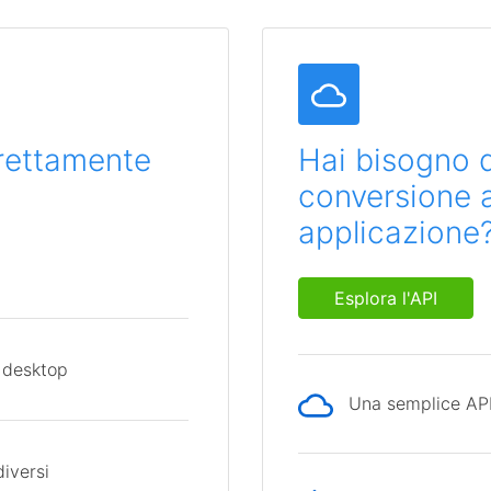
direttamente
Hai bisogno d
conversione al
applicazione
Esplora l'API
 desktop
Una semplice API 
diversi