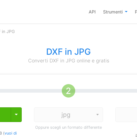
API
Strumenti
P
 in JPG
DXF in JPG
Converti DXF in JPG online e gratis
Toggle Dropdown
Oppure scegli un formato differente
B (
vuoi di