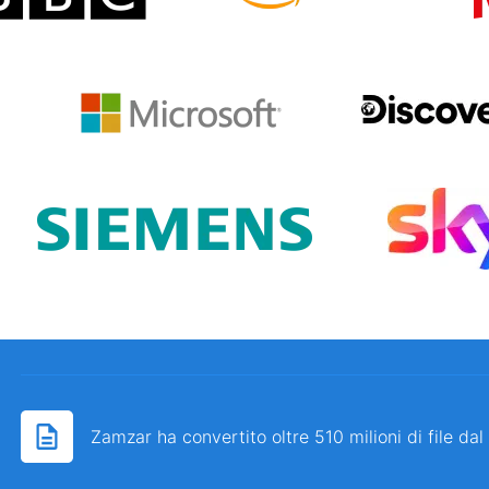
Zamzar ha convertito oltre 510 milioni di file da