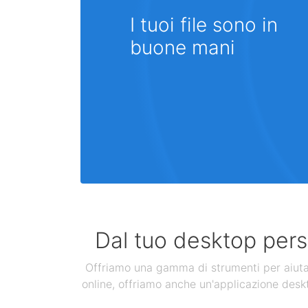
I tuoi file sono in
buone mani
Dal tuo desktop perso
Offriamo una gamma di strumenti per aiutarti
online, offriamo anche un'applicazione deskt