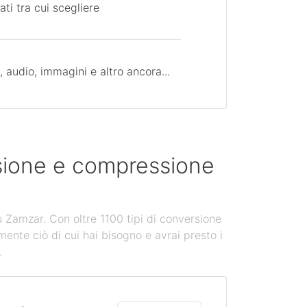
ati tra cui scegliere
 audio, immagini e altro ancora...
rsione e compressione
u Zamzar. Con oltre 1100 tipi di conversione
mente ciò di cui hai bisogno e avrai presto i
.