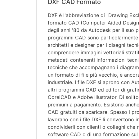
DXF CAD Formato
DXF è l'abbreviazione di "Drawing Exc
formato CAD (Computer Aided Design) s
degli anni '80 da Autodesk per il suo
programmi CAD sono particolarmente ut
architetti e designer per i disegni tecn
comprendere immagini vettoriali stratif
metadati contenenti informazioni tecni
tecniche che accompagnano i diagramm
un formato di file più vecchio, è anco
industriale. I file DXF si aprono con 
altri programmi CAD ed editor di grafi
CorelCAD e Adobe Illustrator. Di solito
premium a pagamento. Esistono anche 
CAD gratuiti da scaricare. Spesso i pro
lavorano con i file DXF li convertono 
condividerli con clienti o colleghi che
software CAD o di una formazione sul s