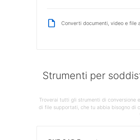
Converti documenti, video e file 
Strumenti per soddis
Troverai tutti gli strumenti di conversione
di file supportati, che tu abbia bisogno di 