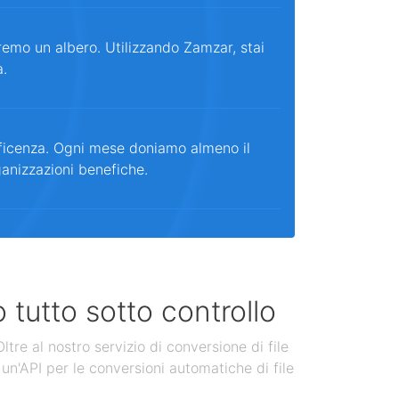
remo un albero. Utilizzando Zamzar, stai
a.
ficenza. Ogni mese doniamo almeno il
ganizzazioni benefiche.
 tutto sotto controllo
tre al nostro servizio di conversione di file
un'API per le conversioni automatiche di file