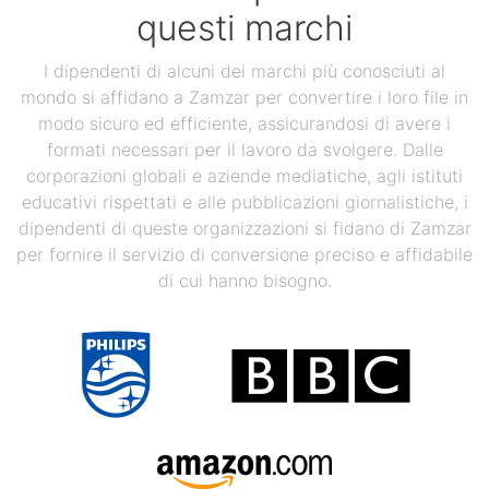
questi marchi
I dipendenti di alcuni dei marchi più conosciuti al
mondo si affidano a Zamzar per convertire i loro file in
modo sicuro ed efficiente, assicurandosi di avere i
formati necessari per il lavoro da svolgere. Dalle
corporazioni globali e aziende mediatiche, agli istituti
educativi rispettati e alle pubblicazioni giornalistiche, i
dipendenti di queste organizzazioni si fidano di Zamzar
per fornire il servizio di conversione preciso e affidabile
di cui hanno bisogno.