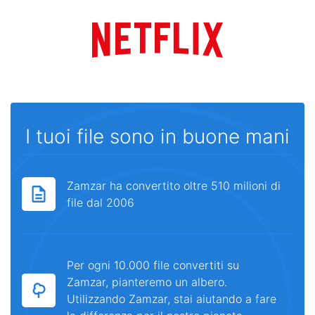
I tuoi file sono in buone mani
Zamzar ha convertito oltre 510 milioni di
file dal 2006
Per ogni 10.000 file convertiti su
Zamzar, pianteremo un albero.
Utilizzando Zamzar, stai aiutando a fare