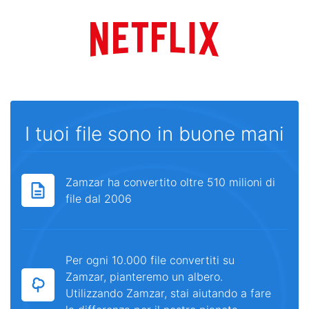
I tuoi file sono in buone mani
Zamzar ha convertito oltre 510 milioni di
file dal 2006
Per ogni 10.000 file convertiti su
Zamzar, pianteremo un albero.
Utilizzando Zamzar, stai aiutando a fare