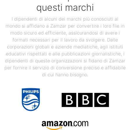
questi marchi
I dipendenti di alcuni dei marchi più conosciuti al
mondo si affidano a Zamzar per convertire i loro file in
modo sicuro ed efficiente, assicurandosi di avere i
formati necessari per il lavoro da svolgere. Dalle
corporazioni globali e aziende mediatiche, agli istituti
educativi rispettati e alle pubblicazioni giornalistiche, i
dipendenti di queste organizzazioni si fidano di Zamzar
per fornire il servizio di conversione preciso e affidabile
di cui hanno bisogno.